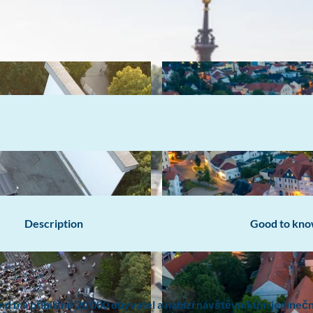
Description
Good to kn
nd má přibližně 20 000 obyvatel a nabízí návštěvníkům jedineč