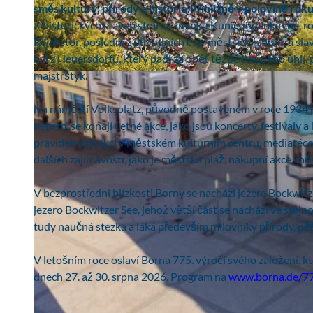
směs kultury, přírody a historie.
Přibližně v polovině roku
Z historických staveb stojí za zmínku Kunigundenkirche, rom
Reichstor, poslední z původních čtyř městských bran, a sl
byl z Heuersdorfu, který padl za oběť těžbě hnědého uhlí, 
majstrštyk.
© Stadtverwaltung Borna | AI-optimized
Na náměstí Volksplatz, původně postaveném v roce 1934 j
nebem, se konají četné akce, jako jsou koncerty, festivaly 
pravidelných akcí v městském kulturním centru, mediatéce
dalších zajímavostí, jako je městská pláž, nákupní akce, mě
V bezprostřední blízkosti Borny se nachází jezera Bockwitz,
jezero Bockwitzer See, jehož větší část se nachází ve ste
tudy naučná stezka a láká především milovníky přírody, pěší 
V letošním roce oslaví Borna 775. výročí svého založení,
dnech 27. až 30. srpna 2026. Program na
www.borna.de/7