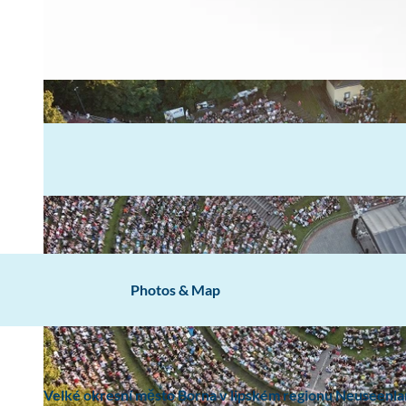
Photos & Map
Velké okresní město Borna v lipském regionu Neuseenla