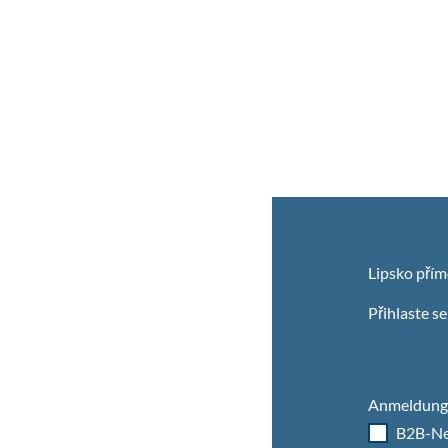
Lipsko přím
Přihlaste s
Anmeldung 
B2B-Ne