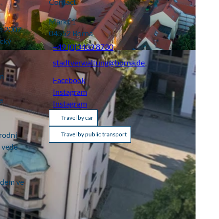
Contact
Markt 1
ce 2007
04552
Borna
ický
+49 (0)3433 8730
stadtverwaltung@borna.de
ým
Facebook
Instagram
a
Instagram
Travel by car
írodní
Travel by public transport
, vede
odem ve