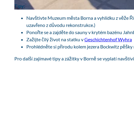
Tipy:
© Stadtverwaltung Borna | AI-optimized
Navštivte Muzeum města Borna a vyhlídku z věže Ř
uzavřeno z důvodu rekonstrukce.)
Ponořte se a zajděte do sauny v krytém bazénu Jah
Zažijte čilý život na statku v
Geschichtenhof Wyhra
Prohlédněte si přírodu kolem jezera Bockwitz pěšky
Pro další zajímavé tipy a zážitky v Borně se vyplatí navštív