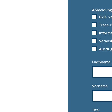
Anmeldung 
B2B-Ne
Trade-N
Informa
Veranst
Ausflug
Nachname
Vorname
Titel