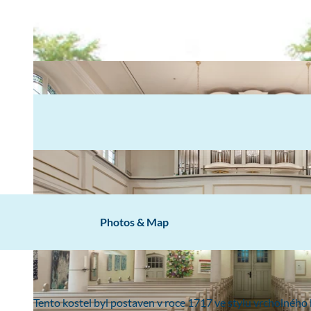
Photos & Map
Tento kostel byl postaven v roce 1717 ve stylu vrcholného 