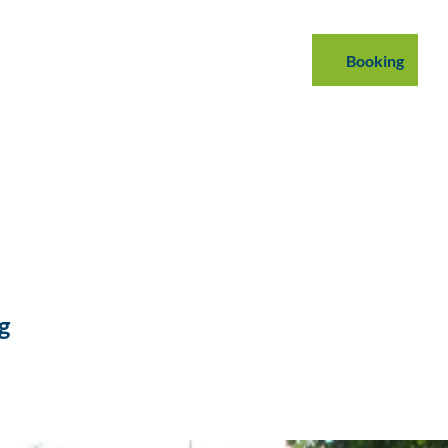
mmodations
B2B
Podcast
Blog
Booking
Search
g