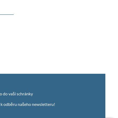
o do vaší schránky
e k odběru našeho newsletteru!