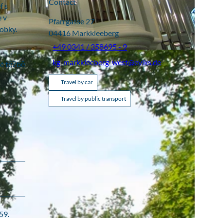
Contact
f s
 v
Pfarrgasse 27
robky.
04416
Markkleeberg
+49 0341 / 358695 - 9
kg-markkleeberg_west@evlks.de
vé těžbě
Travel by car
Travel by public transport
59.