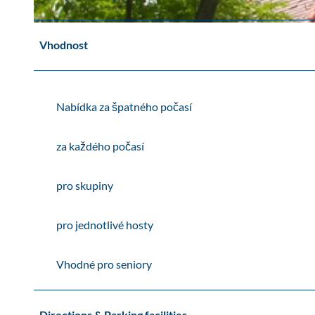
u
t
© Stadt Markkleeberg
h
Vhodnost
e
r
a
M
Nabídka za špatného počasí
a
r
za každého počasí
k
k
pro skupiny
l
e
e
pro jednotlivé hosty
b
e
Vhodné pro seniory
r
g
Directions & Parking facilities