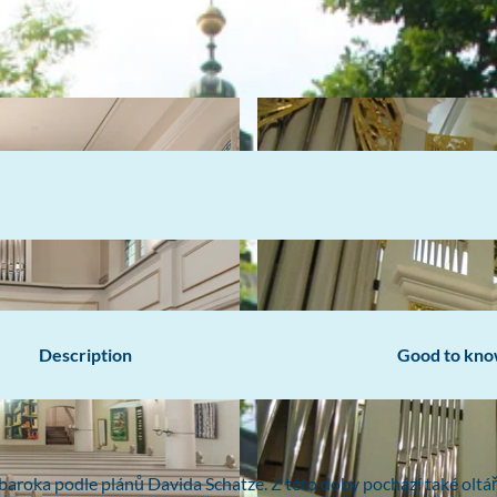
Description
Good to kn
baroka podle plánů Davida Schatze. Z této doby pochází také oltář