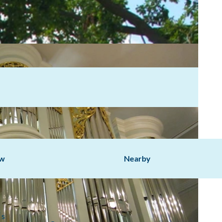
ow
Nearby
 s