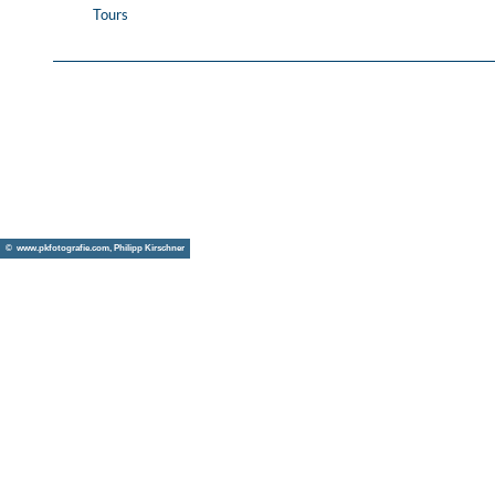
Tours
© www.pkfotografie.com, Philipp Kirschner