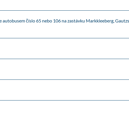
k
k
l
jte autobusem číslo 65 nebo 106 na zastávku Markkleeberg, Gautz
e
e
b
e
r
g
u