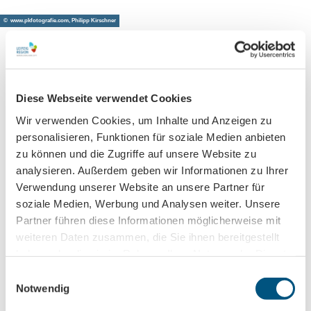
m
ě
© www.pkfotografie.com, Philipp Kirschner
ě
Lipsko přímo do vaší schránky
Diese Webseite verwendet Cookies
Přihlaste se k odběru našeho newsletteru!
Wir verwenden Cookies, um Inhalte und Anzeigen zu
personalisieren, Funktionen für soziale Medien anbieten
zu können und die Zugriffe auf unsere Website zu
analysieren. Außerdem geben wir Informationen zu Ihrer
Anmeldung für
Verwendung unserer Website an unsere Partner für
B2B-Newsletter für Tourismuspartner
soziale Medien, Werbung und Analysen weiter. Unsere
Trade-Newsletter (EN)
Partner führen diese Informationen möglicherweise mit
Informationen für Reiseveranstalter
weiteren Daten zusammen, die Sie ihnen bereitgestellt
Veranstaltungstipps für die Region Leipzig
haben oder die sie im Rahmen Ihrer Nutzung der Dienste
gesammelt haben.
Ausflugstipps für Leipzig & Region
E
Notwendig
i
Nachname
n