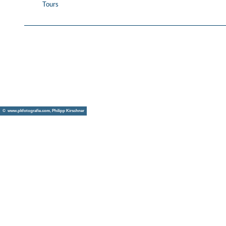
Tours
© www.pkfotografie.com, Philipp Kirschner