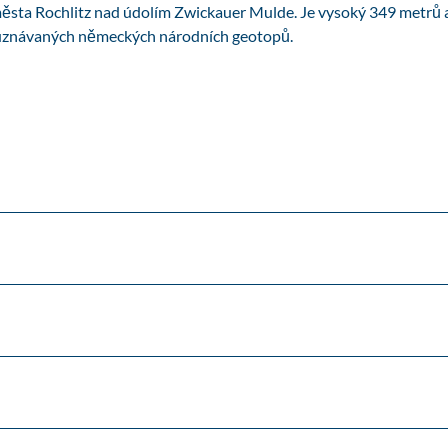
města Rochlitz nad údolím Zwickauer Mulde. Je vysoký 349 metrů a
z uznávaných německých národních geotopů.