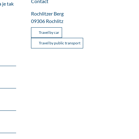
Contact
 je tak
Rochlitzer Berg
09306
Rochlitz
Travel by car
Travel by public transport