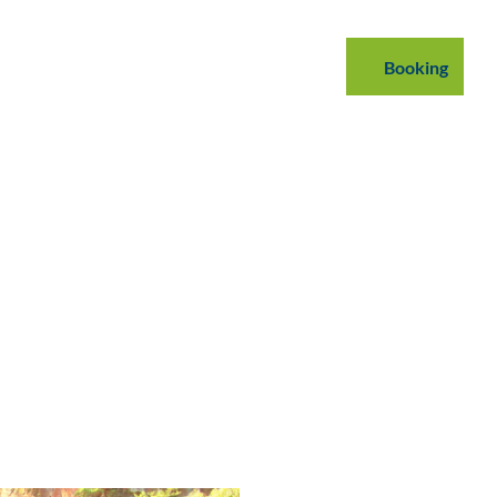
mmodations
B2B
Podcast
Blog
Booking
Search