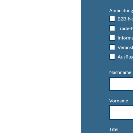
Anmeldung 
B2B-Ne
Trade-N
Informa
Veranst
Ausflug
Nachname
Vorname
Titel