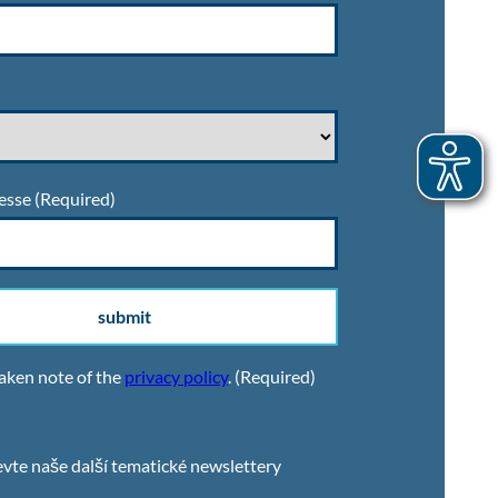
esse
(Required)
submit
taken note of the
privacy policy
.
(Required)
vte naše další tematické newslettery