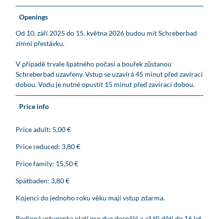
Openings
Od 10. září 2025 do 15. května 2026 budou mít Schreberbad
zimní přestávku.
V případě trvale špatného počasí a bouřek zůstanou
Schreberbad uzavřeny. Vstup se uzavírá 45 minut před zavírací
dobou. Vodu je nutné opustit 15 minut před zavírací dobou.
Price info
Price adult: 5,00 €
Price reduced: 3,80 €
Price family: 15,50 €
Spätbaden: 3,80 €
Kojenci do jednoho roku věku mají vstup zdarma.
Rodinná vstupenka platí pro dva dospělé a až tři děti do 16 let.