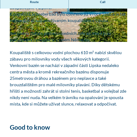
Lázně Schreberbad jsou nejstarším dosud používaným
Route
Call
koupalištěm v Lipsku.
Koupaliště Schreberbad bylo otevřeno již v roce 1866 a je tak
© www.robinkunzfotografie.de, Robin Kunz
© www.robinkunzfotografie.de, Robin Kunz
nejstarším dosud používaným koupalištěm v Lipsku.
Své jméno získalo podle sousedních zahrad, které jsou
považovány za nejstarší v celém Německu.
© www.robinkunzfotografie.de, Robin Kunz |
CC-BY
Koupaliště s celkovou vodní plochou 610 m² nabízí skvělou
zábavu pro milovníky vody všech věkových kategorií.
Venkovní bazén se nachází v západní části Lipska nedaleko
centra města a kromě rekreačního bazénu disponuje
25metrovou dráhou a bazénem pro neplavce a také
brouzdalištěm pro malé milovníky plavání. Díky dětskému
hřišti a možnosti zahrát si stolní tenis, basketbal a volejbal zde
nikdy není nuda. Na velkém trávníku na opalování je spousta
místa, kde si můžete užívat slunce, relaxovat a odpočívat.
Good to know