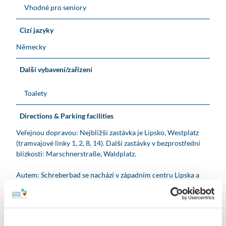
Vhodné pro seniory
Cizí jazyky
Německy
Další vybavení/zařízení
Toalety
Directions & Parking facilities
Veřejnou dopravou: Nejbližší zastávka je Lipsko, Westplatz
(tramvajové linky 1, 2, 8, 14). Další zastávky v bezprostřední
blízkosti: Marschnerstraße, Waldplatz.
Autem: Schreberbad se nachází v západním centru Lipska a
dostanete se k němu přes Willy-Brandt-Platz a Käthe-
Kollwitz-Straße.
Organization