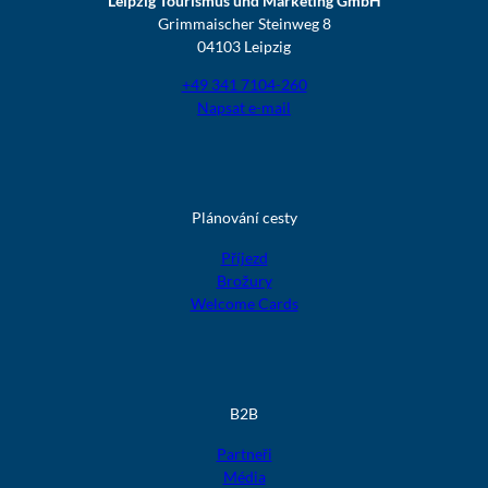
Leipzig Tourismus und Marketing GmbH
Grimmaischer Steinweg 8
04103 Leipzig
+49 341 7104-260
Napsat e-mail
Plánování cesty
Příjezd
Brožury
Welcome Cards
B2B
Partneři
Média