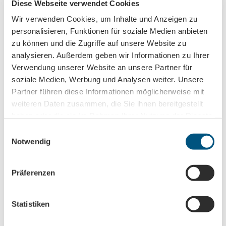
Diese Webseite verwendet Cookies
Leipzig Tourismus und Marketing GmbH
Wir verwenden Cookies, um Inhalte und Anzeigen zu
personalisieren, Funktionen für soziale Medien anbieten
zu können und die Zugriffe auf unsere Website zu
analysieren. Außerdem geben wir Informationen zu Ihrer
Verwendung unserer Website an unsere Partner für
Nearby
View on map
soziale Medien, Werbung und Analysen weiter. Unsere
Partner führen diese Informationen möglicherweise mit
weiteren Daten zusammen, die Sie ihnen bereitgestellt
Event
haben oder die sie im Rahmen Ihrer Nutzung der Dienste
gesammelt haben.
E
Place of interest
Notwendig
i
n
Tours
w
Präferenzen
i
l
l
Statistiken
Contact
i
Sportbäder Leipzig GmbH