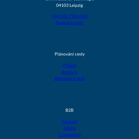
04103 Leipzig
+49 341 7104-260
Napsat e-mail
Plánování cesty
Příjezd
Brožury
Welcome Cards
B2B
Partneři
Média
Convention