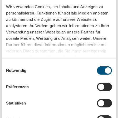
Trade-Newsletter (EN)
Wir verwenden Cookies, um Inhalte und Anzeigen zu
Informationen für Reiseveranstalter
personalisieren, Funktionen für soziale Medien anbieten
Veranstaltungstipps für die Region Leipzig
zu können und die Zugriffe auf unsere Website zu
Ausflugstipps für Leipzig & Region
analysieren. Außerdem geben wir Informationen zu Ihrer
Verwendung unserer Website an unsere Partner für
Nachname
soziale Medien, Werbung und Analysen weiter. Unsere
Partner führen diese Informationen möglicherweise mit
weiteren Daten zusammen, die Sie ihnen bereitgestellt
haben oder die sie im Rahmen Ihrer Nutzung der Dienste
Vorname
gesammelt haben.
E
Notwendig
i
Titel
n
w
Präferenzen
i
l
Anrede
l
Statistiken
i
g
E-Mail-Adresse
(Required)