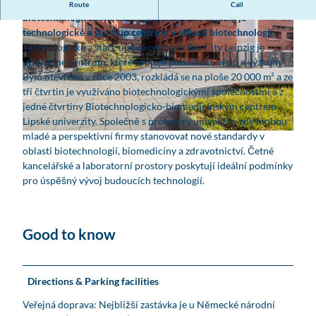
Bio City Leipzig je technologické a start-up centrum v oblasti
Route
Call
biotechnologií se sídlem v Lipsku.
Bio City Leipzig je
technologické a start-up centrum v oblasti biotechnologií.
Technologické a start-upové centrum Bio City Leipzig je
výzkumné centrum, které spojuje podnikání, vědu a výzkum.
Bylo otevřeno v roce 2003, rozkládá se na ploše 20 000 m² a ze
tří čtvrtin je využíváno biotechnologickými společnostmi a z
© www.pkfotografie.com, Philipp Kirschner
jedné čtvrtiny Biotechnologicko-biomedicínským centrem
Lipské univerzity. Společně s profesory univerzity zde mohou
mladé a perspektivní firmy stanovovat nové standardy v
© www.pkfotografie.com, Philipp Kirschner |
CC-BY
oblasti biotechnologií, biomedicíny a zdravotnictví. Četné
kancelářské a laboratorní prostory poskytují ideální podmínky
pro úspěšný vývoj budoucích technologií.
Good to know
Directions & Parking facilities
Veřejná doprava: Nejbližší zastávka je u Německé národní