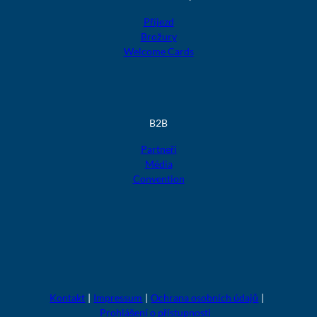
Příjezd
Brožury
Welcome Cards
B2B
Partneři
Média
Convention
F
F
F
F
F
o
o
o
o
o
l
l
l
l
l
g
g
g
g
g
t
t
t
t
t
Kontakt
Impressum
Ochrana osobních údajů
u
u
u
u
u
Prohlášení o přístupnosti