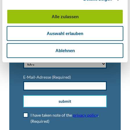
a
Vorname
u
Alle zulassen
s
w
Titel
Auswahl erlauben
a
h
l
Ablehnen
Anrede
E-Mail-Adresse
(Required)
submit
I have taken note of the
privacy policy
.
(Required)