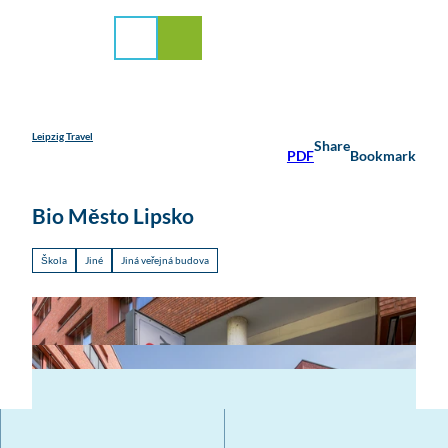
 servis
T
o
Search
Menu
c
o
n
t
e
Leipzig Travel
Share
PDF
Bookmark
n
t
Bio Město Lipsko
Škola
Jiné
Jiná veřejná budova