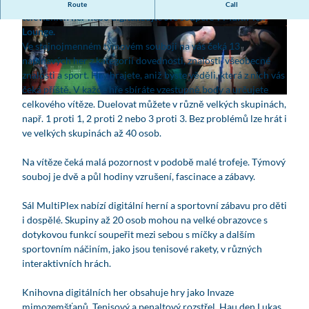
Soutěžte v soubojích podle vzoru jedné z nejznámějších
Route
Call
televizních her nebo digitalizujte své soupeře v MultiPlex
Lounge.
© www.team-duell.de, Team-Duell Leipzig | AI-
© www.team-duell.de, Team-Duell Leipzig | AI-
optimized
optimized
Ve stejnojmenném týmovém souboji na vás čeká 13
napínavých her z kategorií dovednosti, znalosti, všeobecné
znalosti a sport. Hry hrajete, aniž byste věděli, která z nich vás
čeká příště. V každé hře sbíráte vzestupně body a určujete
© www.team-duell.de, Team-Duell Leipzig
celkového vítěze. Duelovat můžete v různě velkých skupinách,
např. 1 proti 1, 2 proti 2 nebo 3 proti 3. Bez problémů lze hrát i
ve velkých skupinách až 40 osob.
Na vítěze čeká malá pozornost v podobě malé trofeje. Týmový
souboj je dvě a půl hodiny vzrušení, fascinace a zábavy.
Sál MultiPlex nabízí digitální herní a sportovní zábavu pro děti
i dospělé. Skupiny až 20 osob mohou na velké obrazovce s
dotykovou funkcí soupeřit mezi sebou s míčky a dalším
sportovním náčiním, jako jsou tenisové rakety, v různých
interaktivních hrách.
Knihovna digitálních her obsahuje hry jako Invaze
mimozemšťanů, Tenisový a penaltový rozstřel, Hau den Lukas,