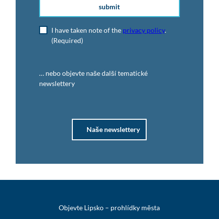
submit
I have taken note of the
privacy policy
.
(Required)
… nebo objevte naše další tematické
newslettery
Naše newslettery
Objevte Lipsko – prohlídky města