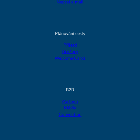
Napsat e-mail
Plánování cesty
Příjezd
Brožury
Welcome Cards
B2B
Partneři
Média
Convention
F
F
F
F
F