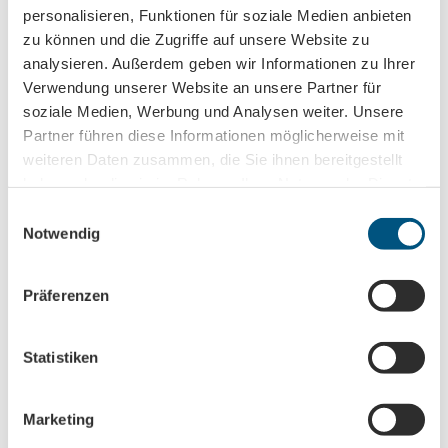
personalisieren, Funktionen für soziale Medien anbieten
zu können und die Zugriffe auf unsere Website zu
analysieren. Außerdem geben wir Informationen zu Ihrer
Verwendung unserer Website an unsere Partner für
soziale Medien, Werbung und Analysen weiter. Unsere
Nearby
View on map
Partner führen diese Informationen möglicherweise mit
weiteren Daten zusammen, die Sie ihnen bereitgestellt
haben oder die sie im Rahmen Ihrer Nutzung der Dienste
Place of interest
gesammelt haben.
E
Notwendig
i
n
Contact
w
Präferenzen
i
Zschortauer Straße 60
l
04129
Leipzig
l
Statistiken
+49 341 / 909 705 - 30
i
info@team-duell.de
g
Marketing
u
Facebook