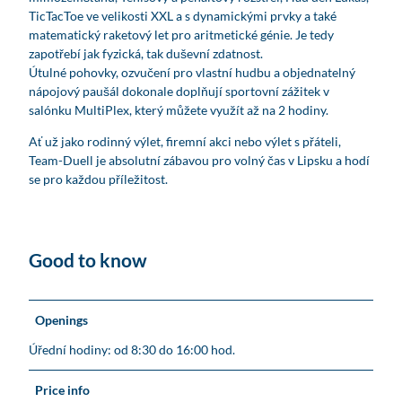
TicTacToe ve velikosti XXL a s dynamickými prvky a také
matematický raketový let pro aritmetické génie. Je tedy
zapotřebí jak fyzická, tak duševní zdatnost.
Útulné pohovky, ozvučení pro vlastní hudbu a objednatelný
nápojový paušál dokonale doplňují sportovní zážitek v
salónku MultiPlex, který můžete využít až na 2 hodiny.
Ať už jako rodinný výlet, firemní akci nebo výlet s přáteli,
Team-Duell je absolutní zábavou pro volný čas v Lipsku a hodí
se pro každou příležitost.
Good to know
Openings
Úřední hodiny: od 8:30 do 16:00 hod.
Price info