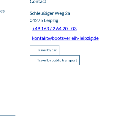
Contact
ies
Schleußiger Weg 2a
04275
Leipzig
+49 163 / 2 64 20 - 03
kontakt@bootsverleih-leipzig.de
Travel by car
Travel by public transport