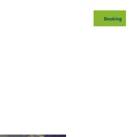
mmodations
B2B
Podcast
Blog
Booking
Search