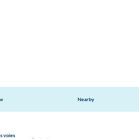
ow
Nearby
s voies