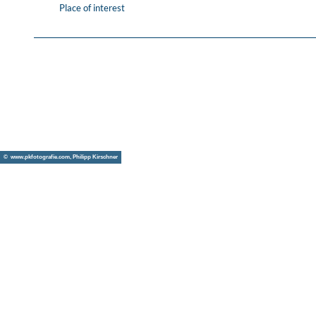
Place of interest
© www.pkfotografie.com, Philipp Kirschner