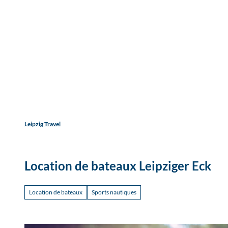
Find acco
T
Accommodation types
Adults
Children
o
c
Découvrir
Vivre
Voyager
o
n
t
e
n
t
Leipzig Travel
Location de bateaux Leipziger Eck
Location de bateaux
Sports nautiques