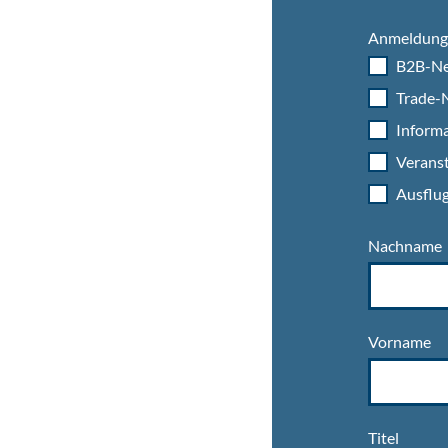
Anmeldung 
B2B-Ne
Trade-N
Informa
Veranst
Ausflug
Nachname
Vorname
Titel