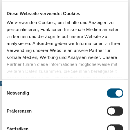
Place of interest
Diese Webseite verwendet Cookies
Wir verwenden Cookies, um Inhalte und Anzeigen zu
Contact
personalisieren, Funktionen für soziale Medien anbieten
zu können und die Zugriffe auf unsere Website zu
zwischen Reichpietsch- und Eilenburger Straße
04317
Leipzig
analysieren. Außerdem geben wir Informationen zu Ihrer
Verwendung unserer Website an unsere Partner für
Travel by car
soziale Medien, Werbung und Analysen weiter. Unsere
Travel by public transport
Partner führen diese Informationen möglicherweise mit
weiteren Daten zusammen, die Sie ihnen bereitgestellt
haben oder die sie im Rahmen Ihrer Nutzung der Dienste
© www.pkfotografie.com, Philipp Kirschner
gesammelt haben.
E
Notwendig
i
n
w
Präferenzen
Leipzig directement dans votre boîte mail
i
l
Abonnez-vous maintenant à notre newsletter !
l
Statistiken