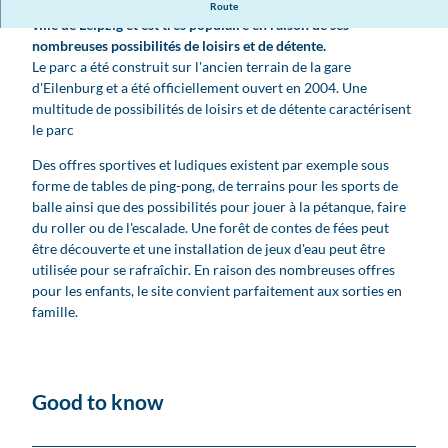
Le parc Lene-Voigt est considéré comme le poumon vert de la
Route
ville de Leipzig et est très populaire en raison de ses
nombreuses possibilités de loisirs et de détente.
Le parc a été construit sur l'ancien terrain de la gare
d'Eilenburg et a été officiellement ouvert en 2004. Une
multitude de possibilités de loisirs et de détente caractérisent
le parc
Des offres sportives et ludiques existent par exemple sous
forme de tables de ping-pong, de terrains pour les sports de
balle ainsi que des possibilités pour jouer à la pétanque, faire
du roller ou de l'escalade. Une forêt de contes de fées peut
être découverte et une installation de jeux d'eau peut être
utilisée pour se rafraîchir. En raison des nombreuses offres
pour les enfants, le site convient parfaitement aux sorties en
famille.
Good to know