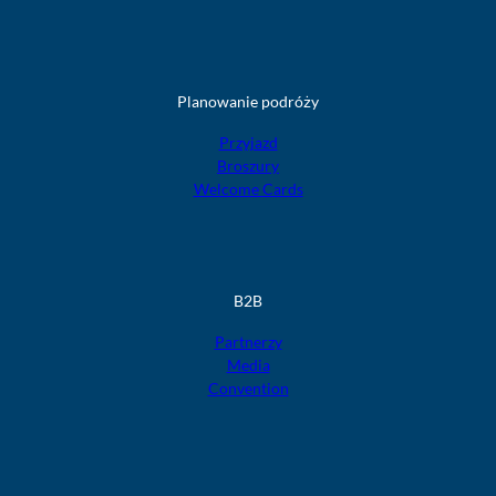
Planowanie podróży
Przyjazd
Broszury
Welcome Cards
B2B
Partnerzy
Media
Convention
F
F
F
F
F
o
o
o
o
o