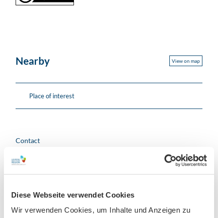
Nearby
View on map
Place of interest
Contact
Markt 13
04687
Trebsen/Mulde
+49 034383 / 6041 - 9
Diese Webseite verwendet Cookies
roehler@trebsen.de
Wir verwenden Cookies, um Inhalte und Anzeigen zu
Travel by car