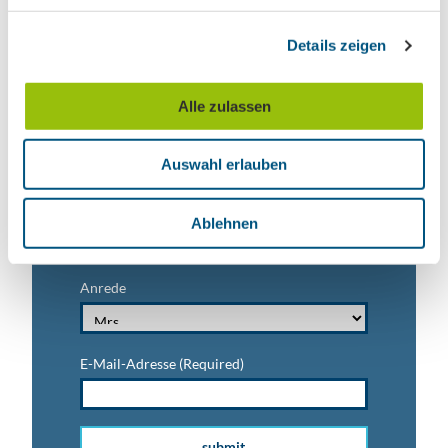
Ausflugstipps für Leipzig & Region
g
Details zeigen
s
Nachname
a
u
Alle zulassen
s
Vorname
w
Auswahl erlauben
a
h
Titel
l
Ablehnen
Anrede
E-Mail-Adresse
(Required)
submit