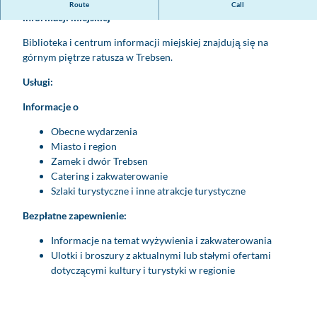
Na piętrze ratusza w Trebsen mieści się biblioteka i centrum
Route
Call
o
informacji miejskiej
R
e
Biblioteka i centrum informacji miejskiej znajdują się na
g
górnym piętrze ratusza w Trebsen.
i
Usługi:
o
n
Informacje o
L
i
Obecne wydarzenia
p
Miasto i region
s
Zamek i dwór Trebsen
k
Catering i zakwaterowanie
|
Szlaki turystyczne i inne atrakcje turystyczne
Z
Bezpłatne zapewnienie:
a
m
Informacje na temat wyżywienia i zakwaterowania
k
Ulotki i broszury z aktualnymi lub stałymi ofertami
i
dotyczącymi kultury i turystyki w regionie