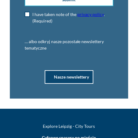
I have taken note of the
privacy policy
.
(Required)
… albo odkryj nasze pozostałe newslettery
tematyczne
Nasze newslettery
Explore Leipzig - City Tours
Cyfrowe spacery po mieście