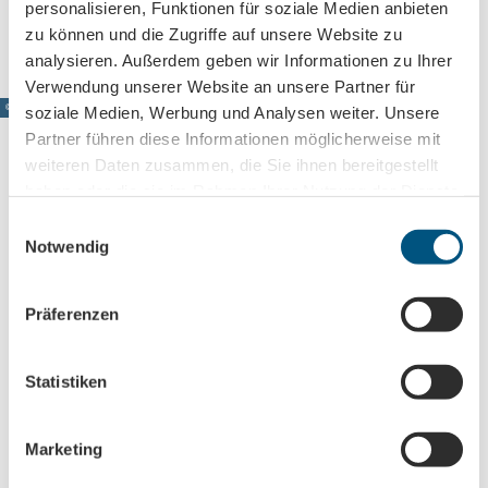
personalisieren, Funktionen für soziale Medien anbieten
Travel by public transport
zu können und die Zugriffe auf unsere Website zu
analysieren. Außerdem geben wir Informationen zu Ihrer
Verwendung unserer Website an unsere Partner für
© www.pkfotografie.com, Philipp Kirschner
soziale Medien, Werbung und Analysen weiter. Unsere
Partner führen diese Informationen möglicherweise mit
weiteren Daten zusammen, die Sie ihnen bereitgestellt
haben oder die sie im Rahmen Ihrer Nutzung der Dienste
Lipsk prosto do skrzynki
gesammelt haben.
E
Notwendig
i
Zapisz się teraz na nasz newsletter!
n
w
Präferenzen
i
Anmeldung für
l
B2B-Newsletter für Tourismuspartner
l
Statistiken
Trade-Newsletter (EN)
i
g
Informationen für Reiseveranstalter
Marketing
u
Veranstaltungstipps für die Region Leipzig
n