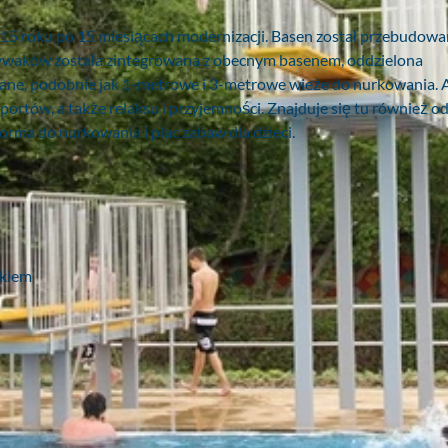
15 roku po 15 miesiącach modernizacji. Basen został przebudowan
 pływaków została zintegrowana z obecnym basenem, oddzielona
ne, podobnie jak 1-metrowe i 3-metrowe wieże do nurkowania. A
portów, a także relaksu i przyjemności. Znajduje się tu również o
orma do nurkowania i plac zabaw dla dzieci.
ckiem