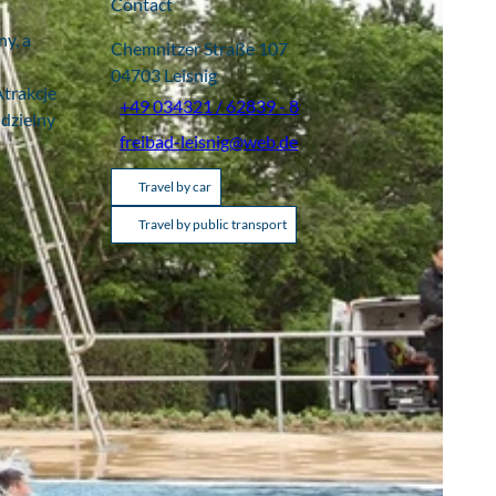
Contact
y, a
Chemnitzer Straße 107
04703
Leisnig
trakcje
+49 034321 / 62839 - 8
ddzielny
freibad-leisnig@web.de
Travel by car
Travel by public transport