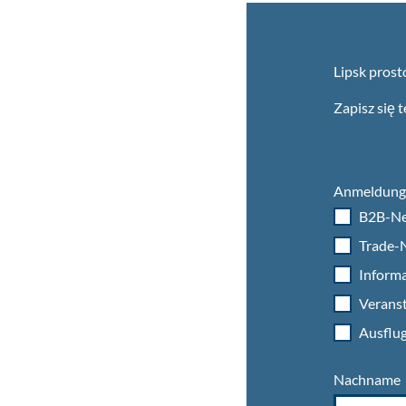
Lipsk prost
Zapisz się 
Anmeldung 
B2B-Ne
Trade-N
Informa
Veranst
Ausflug
Nachname