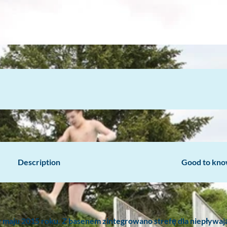
Description
Good to kn
w maju 2015 roku. Z basenem zintegrowano strefę dla niepływaj