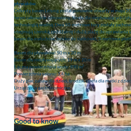
pływaków.
Odkryty basen Leisnig został ponownie otwarty w maju 20
teren całkowicie odnowiony. Strefa dla niepływających i
technologią wodną. Dwa 50-metrowe tory zostały zachowa
obejmują szeroką zjeżdżalnię i dużą plażę do uprawiania s
basen dla maluchów, boisko do siatkówki, 3-metrowa platf
Basen dla pływaków: 50 m x 20 m
Basen dla niepływających: 19 m x 20 m
Łączna powierzchnia wody: 890 m²
Powierzchnia salonu: 1,4 ha
Duży plac zabaw dla dzieci, brodzik, strefa dla matki z dzie
Urządzenia gastronomiczne
Good to know