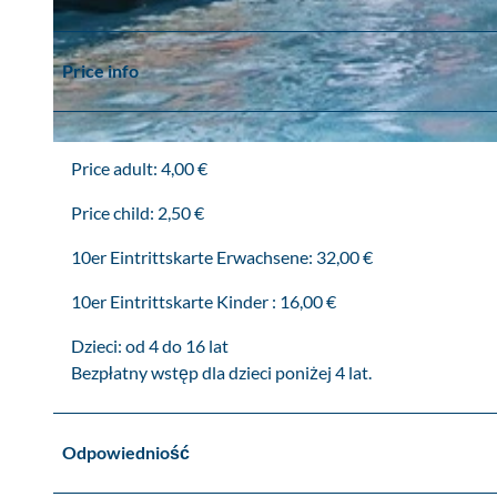
O
Price info
t
w
a
r
O
Price adult: 4,00 €
c
t
i
w
Price child: 2,50 €
e
a
10er Eintrittskarte Erwachsene: 32,00 €
o
r
d
c
10er Eintrittskarte Kinder : 16,00 €
k
i
r
e
Dzieci: od 4 do 16 lat
y
o
Bezpłatny wstęp dla dzieci poniżej 4 lat.
t
d
e
k
g
r
Odpowiedniość
o
y