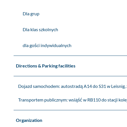
b
t
a
e
Dla grup
s
g
e
o
n
b
Dla klas szkolnych
u
a
w
s
dla gości indywidualnych
L
e
e
n
i
u
Directions & Parking facilities
s
w
n
L
i
e
Dojazd samochodem: autostradą A14 do S31 w Leisnig, zj
g
i
&
s
Transportem publicznym: wsiąść w RB110 do stacji kolej
#
n
1
i
6
g
Organization
9
&