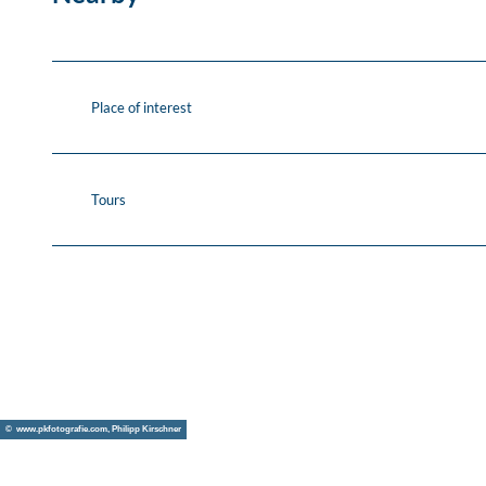
Place of interest
Tours
© www.pkfotografie.com, Philipp Kirschner