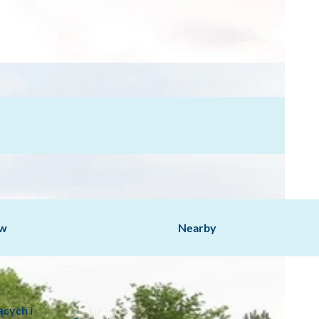
ow
Nearby
ących i