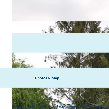
Photos & Map
Odkryty basen Leisnig został odnowiony po raz ostatni 