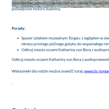
stadnina jest jednym z najstarszych ośrodków hodowli ko
poświęcone historii stadniny.
R
a
t
u
Porady:
s
Spacer szlakiem muzealnym Torgau: z wglądem w sie
z
okresu prostego późnego gotyku do wspaniałego re
i
Odkryj miasto oczami Kathariny von Bora z audiopr
r
y
Odkryj miasto oczami Kathariny von Bora z audioprzewodn
n
e
Wskazówki dla rodzin można znaleźć tutaj:
www.tic-torga
k
w
.
T
o
r
g