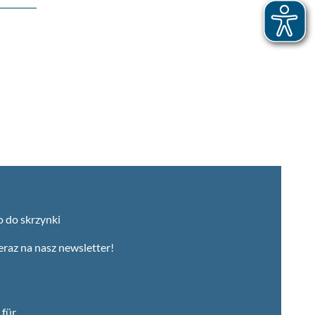
o do skrzynki
teraz na nasz newsletter!
für