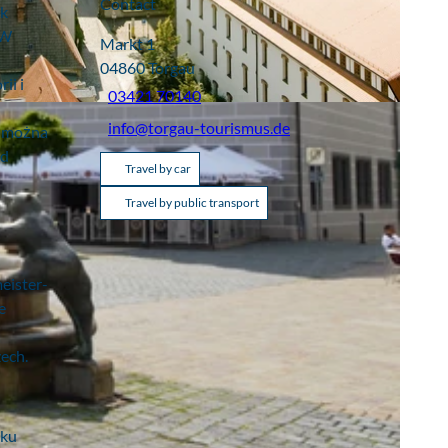
Contact
ek
 W
Markt 1
04860
Torgau
ii i
03421 70140
info@torgau-tourismus.de
i można
od
Travel by car
Travel by public transport
h
eister-
e
ech.
eku