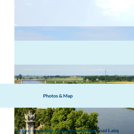
Photos & Map
Torgau - wspaniałe renesansowe miasto nad Łabą