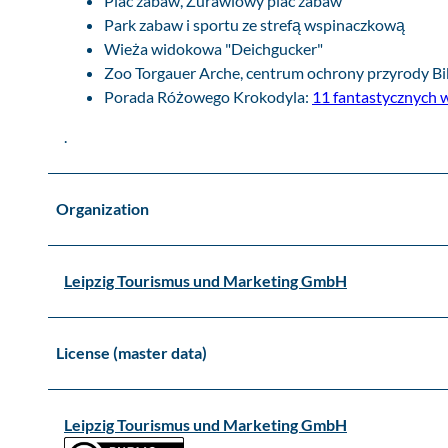
Plac zabaw, Żurawiowy plac zabaw
k
Park zabaw i sportu ze strefą wspinaczkową
Wieża widokowa "Deichgucker"
Zoo Torgauer Arche, centrum ochrony przyrody B
Porada Różowego Krokodyla:
11 fantastycznych 
.
Organization
Leipzig Tourismus und Marketing GmbH
License (master data)
Leipzig Tourismus und Marketing GmbH