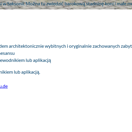
s
ni w Saksonii. Można tu zwiedzić barokową stadninę koni i małe 
dem architektonicznie wybitnych i oryginalnie zachowanych zaby
nesansu
zewodnikiem lub aplikacją
ikiem lub aplikacją.
u.de