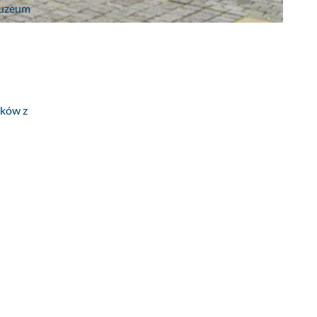
muzeum
tków z