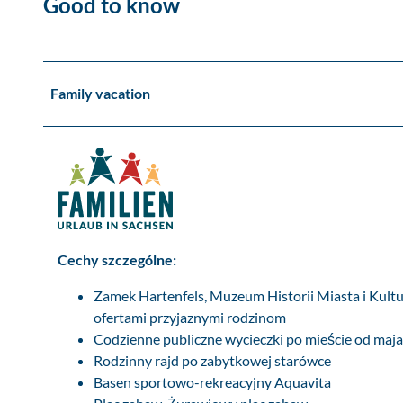
Good to know
a
u
&
#
1
Family vacation
6
9
;
S
.
J
e
Cechy szczególne:
n
d
Zamek Hartenfels, Muzeum Historii Miasta i Kultu
r
ofertami przyjaznymi rodzinom
o
Codzienne publiczne wycieczki po mieście od maja
s
Rodzinny rajd po zabytkowej starówce
s
Basen sportowo-rekreacyjny Aquavita
e