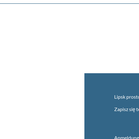
Lipsk prost
Zapisz się 
Anmeldung 