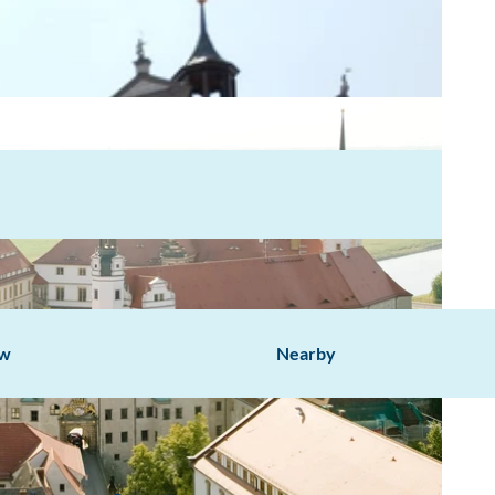
ow
Nearby