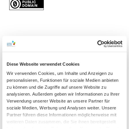
Our recommendations
View on map
©
Diese Webseite verwendet Cookies
Muzeum Historii Lokalnej w Mügeln
Wir verwenden Cookies, um Inhalte und Anzeigen zu
Muzeum/Zbiory
personalisieren, Funktionen für soziale Medien anbieten
zu können und die Zugriffe auf unsere Website zu
CC-
BY
analysieren. Außerdem geben wir Informationen zu Ihrer
Geoportal Mügeln stacja kolejowa z kaolinowym
światem przygód
Verwendung unserer Website an unsere Partner für
Muzeum/Zbiory
soziale Medien, Werbung und Analysen weiter. Unsere
Partner führen diese Informationen möglicherweise mit
©
weiteren Daten zusammen, die Sie ihnen bereitgestellt
Informacje turystyczne w geoportalu stacji
haben oder die sie im Rahmen Ihrer Nutzung der Dienste
kolejowej Mügeln