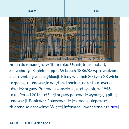
W 1810 roku organy Trampeli zostały poświęcone wraz z
Route
Call
nowo wybudowanym kościołem Marcina Lutra.
Johann Gottob Trampeli (1742 - 1812), syn założyciela firmy
Johanna Paula Trampela (1708 - 1764), który nadal był znany
pod rodzinnym nazwiskiem Trampel, zbudował organy w
Sornzig w latach 1808 - 1810. II/23 Zostały one poświęcone 4
listopada 1810 roku wraz z nowo wybudowanym kościołem.
P
Organy zbudowane zaledwie 20 lat wcześniej zostały
r
sprzedane po tym, jak kościół stał się zbyt mały. Pierwszych
o
zmian dokonano już w 1856 roku. Usunięto tremulant,
O
s
Schwebung i Schiebekoppel. W latach 1886/87 wprowadzono
r
p
dalsze zmiany w specyfikacji. Kiedy w latach 80-tych XX wieku
g
e
rozpoczęto renowację wnętrza kościoła, odrestaurowano
a
k
również organy. Ponowna konsekracja odbyła się w 1998
n
t
roku. Ponad 20 lat później organy ponownie wymagają pilnej
y
o
renowacji. Ponieważ finansowanie jest nadal niepewne,
T
r
zbierane są darowizny. Więcej informacji można znaleźć
tutaj
.
r
g
a
a
m
Tekst: Klaus Gernhardt
n
p