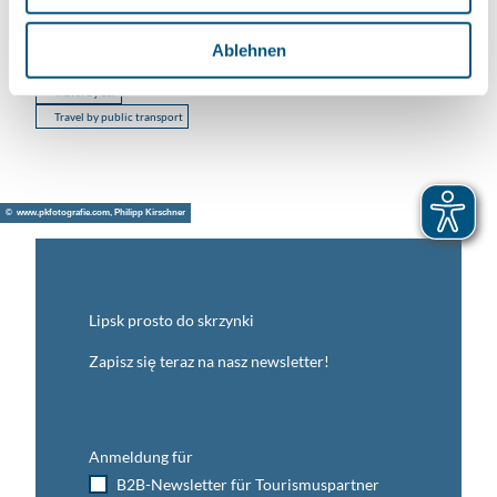
h
+49 03435 / 93553 - 0
l
Ablehnen
kg.oschatzer-land@evlks.de
Travel by car
Travel by public transport
© www.pkfotografie.com, Philipp Kirschner
Lipsk prosto do skrzynki
Zapisz się teraz na nasz newsletter!
Anmeldung für
B2B-Newsletter für Tourismuspartner