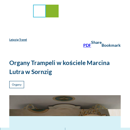
la mediów
T
o
Search
Menu
c
o
n
t
e
Leipzig Travel
Share
PDF
Bookmark
n
t
Organy Trampeli w kościele Marcina
Lutra w Sornzig
Organy