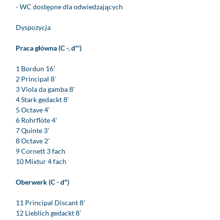
o
e
- WC dostępne dla odwiedzających
w
l
y
i
Dyspozycja
p
w
o
k
Praca główna (C -. d"')
z
o
i
ś
1 Bordun 16'
o
c
2 Principal 8`
m
i
3 Viola da gamba 8'
y
e
4 Stark gedackt 8'
©
l
5 Octave 4'
D
e
6 Rohrflöte 4'
i
M
7 Quinte 3'
e
a
8 Octave 2'
t
r
9 Cornett 3 fach
e
c
10 Mixtur 4 fach
r
i
W
n
Oberwerk (C - d")
a
a
d
L
11 Principal Discant 8'
e
u
12 Lieblich gedackt 8'
w