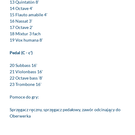
t
13 Quintatön 8'
i
r
14 Octave 4'
t
a
15 Flauto amabile 4'
z
w
16 Nassat 3'
S
17 Octave 2'
o
18 Mixtur 3 fach
r
19 Vox humana 8'
n
z
Pedal (C - c')
i
g
20 Subbass 16'
21 Violonbass 16'
22 Octave bass '8'
23 Trombone 16'
Pomoce do gry:
Sprzęgacz ręczny, sprzęgacz pedałowy, zawór odcinający do
Oberwerka