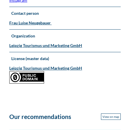
Instagram
a
k
u
Contact person
e
r
Frau Luise Neugebauer
w
L
Organization
i
p
Leipzig Tourismus und Marketing GmbH
s
k
License (master data)
u
Leipzig Tourismus und Marketing GmbH
Our recommendations
View on map