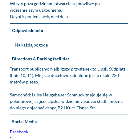
Wizyty poza godzinami otwarcia są możliwe po
i
N
r
wcześniejszym uzgodnieniu.
p
e
z
Dayoff: poniedziałek, niedziela
o
u
z
r
g
a
c
Odpowiedniość
e
g
e
b
r
l
Na każdą pogodę
a
a
a
u
n
n
e
i
Directions & Parking facilities
ą
r
c
Transport publiczny: Najbliższy przystanek to Lipsk, Südplatz
L
-
y
(linie 10, 11). Miejsce docelowe oddalone jest o około 230
u
U
metrów pieszo.
i
k
s
r
Samochód: Luise Neugebauer Schmuck znajduje się w
e
y
południowej części Lipska, w dzielnicy Südvorstadt i można
N
t
do niego dojechać drogą B2 i Kurt-Eisner-Str.
e
y
u
L
g
Social Media
i
e
p
Facebook
b
s