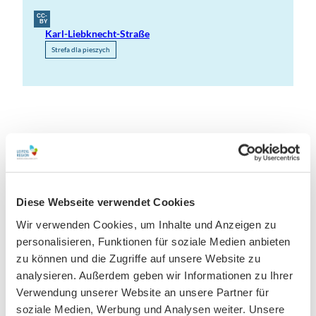
CC-
BY
Karl-Liebknecht-Straße
Strefa dla pieszych
Nearby
View on map
Diese Webseite verwendet Cookies
Wir verwenden Cookies, um Inhalte und Anzeigen zu
Event
personalisieren, Funktionen für soziale Medien anbieten
zu können und die Zugriffe auf unsere Website zu
Place of interest
analysieren. Außerdem geben wir Informationen zu Ihrer
Verwendung unserer Website an unsere Partner für
soziale Medien, Werbung und Analysen weiter. Unsere