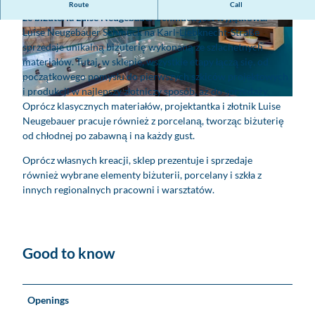
Szlachetne metale, porcelana i duża porcja designu sprawiają,
Route
Call
że biżuteria Luise Neugebauer Schmuck jest wyjątkowa.
Luise Neugebauer Schmuck na Karl-Liebknecht-Straße
S
B
sprzedaje unikalną biżuterię wykonaną ze szlachetnych
k
i
materiałów. Tutaj, w sklepie, wszystkie etapy łączą się, od
l
z
początkowego pomysłu do pierwszych szkiców projektowych
e
n
i produkcji w najlepszy złotniczy sposób, aż do sprzedaży.
p
e
S
Oprócz klasycznych materiałów, projektantka i złotnik Luise
j
s
k
Neugebauer pracuje również z porcelaną, tworząc biżuterię
u
L
l
od chłodnej po zabawną i na każdy gust.
b
u
e
i
i
Oprócz własnych kreacji, sklep prezentuje i sprzedaje
p
l
s
również wybrane elementy biżuterii, porcelany i szkła z
z
e
e
innych regionalnych pracowni i warsztatów.
b
r
N
i
s
e
ż
k
u
u
i
g
Good to know
t
L
e
e
u
b
r
i
a
i
s
u
Openings
ą
e
e