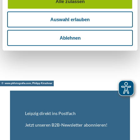
Alle zulassen
s
w
Auswahl erlauben
a
h
l
Ablehnen
© An
dreas
Schm
idt
© www.pkfotografie.com, Philipp Kirschner
Tourismusfrühstück
Leipzig direkt ins Postfach
Jetzt unseren B2B-Newsletter abonnieren!