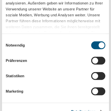
Additional aids / offers
analysieren. Außerdem geben wir Informationen zu Ihrer
Verwendung unserer Website an unsere Partner für
Aids / offers for deaf and hearing-impaired persons
soziale Medien, Werbung und Analysen weiter. Unsere
Partner führen diese Informationen möglicherweise mit
Additional aids / offers
weiteren Daten zusammen, die Sie ihnen bereitgestellt
haben oder die sie im Rahmen Ihrer Nutzung der Dienste
Aids / offers for persons with learning and mental
gesammelt haben.
E
disabilities
Notwendig
i
n
Family vacation
w
Präferenzen
i
l
l
Statistiken
i
Cechy szczególne
g
Marketing
Poznaj historię zamku z bliska: Sprawdź na przykład, jak
u
ciężką zbroję musiał nosić rycerz,
n
wziąć udział w wirtualnym turnieju rycerskim lub
g
posłuchać przyjaznych dzieciom