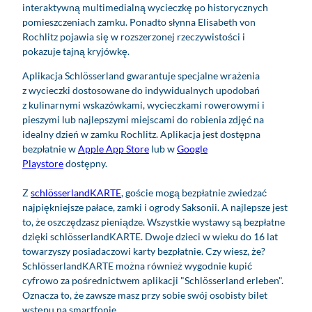
interaktywną multimedialną wycieczkę po historycznych
pomieszczeniach zamku. Ponadto słynna Elisabeth von
Rochlitz pojawia się w rozszerzonej rzeczywistości i
pokazuje tajną kryjówkę.
Aplikacja Schlösserland gwarantuje specjalne wrażenia
z wycieczki dostosowane do indywidualnych upodobań
z kulinarnymi wskazówkami, wycieczkami rowerowymi i
pieszymi lub najlepszymi miejscami do robienia zdjęć na
idealny dzień w zamku Rochlitz. Aplikacja jest dostępna
bezpłatnie w
Apple App Store
lub w
Google
Playstore
dostępny.
Z
schlösserlandKARTE
, goście mogą bezpłatnie zwiedzać
najpiękniejsze pałace, zamki i ogrody Saksonii. A najlepsze jest
to, że oszczędzasz pieniądze. Wszystkie wystawy są bezpłatne
dzięki schlösserlandKARTE. Dwoje dzieci w wieku do 16 lat
towarzyszy posiadaczowi karty bezpłatnie. Czy wiesz, że?
SchlösserlandKARTE można również wygodnie kupić
cyfrowo za pośrednictwem aplikacji "Schlösserland erleben".
Oznacza to, że zawsze masz przy sobie swój osobisty bilet
wstępu na smartfonie