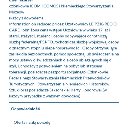
członkowie ICOM, ICOMOS i Niemieckiego Stowarzyszenia
Muzeów
(każdy z dowodem).
Information on reduced prices: Użytkownicy LEIPZIG REGIO
CARD: obniżona cena wstępu Uczniowie w wieku 17 lat i
starsi, stażyści, studenci, osoby odbywające ochotniczą
służbę federalną/FSJ/FÖJ/ochotniczą służbę wojskową, osoby
o znacznym stopniu niepełnosprawności, Osoby otrzymujące
zasiłek dla bezrobotnych, pomoc społeczną lub świadczenia na
mocy ustawy o świadczeniach dla osób ubiegających się o
azyl, Uchodźcy z pozwoleniem na pobyt lub statusem
tolerancji, posiadacze paszportu socjalnego, Członkowie
Federalnego Stowarzyszenia Niemieckich Przewodników
Turystycznych i Stowarzyszenia Niemieckich Historyków
Sztuki oraz posiadacze Saksońskiej Karty Honorowej (w
każdym przypadku z ważnym dowodem)
Odpowiedniość
Oferta na złą pogodę