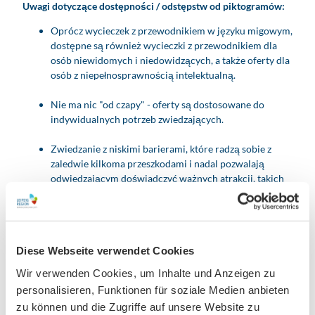
Uwagi dotyczące dostępności / odstępstw od piktogramów:
Oprócz wycieczek z przewodnikiem w języku migowym,
dostępne są również wycieczki z przewodnikiem dla
osób niewidomych i niedowidzących, a także oferty dla
osób z niepełnosprawnością intelektualną.
Nie ma nic "od czapy" - oferty są dostosowane do
indywidualnych potrzeb zwiedzających.
Zwiedzanie z niskimi barierami, które radzą sobie z
zaledwie kilkoma przeszkodami i nadal pozwalają
odwiedzającym doświadczyć ważnych atrakcji, takich
jak późnogotycka kaplica zamkowa lub ogromna czarna
kuchnia.
.
Additional aids / offers
Diese Webseite verwendet Cookies
Wir verwenden Cookies, um Inhalte und Anzeigen zu
Aids / offers for blind and visually impaired persons
personalisieren, Funktionen für soziale Medien anbieten
zu können und die Zugriffe auf unsere Website zu