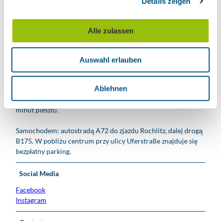
Details zeigen
s
opowieści nadwornego błazna Hansa.
Zamek Rochlitz zaprasza młodszych i starszych do
a
dotykania i doświadczania.
u
Alle zulassen
s
.
w
Auswahl erlauben
a
Directions & Parking facilities
h
Transport publiczny: Z dworca głównego w Lipsku należy
l
Ablehnen
wsiąść w linię S-Bahn S6 do Geithain. Następnie autobusem
linii 628, 629 do przystanku Bismarckstraße, Rochlitz (ok. 10
minut pieszo).
Samochodem: autostradą A72 do zjazdu Rochlitz, dalej drogą
B175. W pobliżu centrum przy ulicy Uferstraße znajduje się
bezpłatny parking.
Social Media
Facebook
Instagram