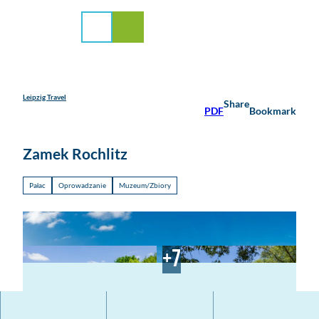
la mediów
T
o
Search
Menu
c
o
n
t
e
Leipzig Travel
Share
PDF
Bookmark
n
t
Zamek Rochlitz
Pałac
Oprowadzanie
Muzeum/Zbiory