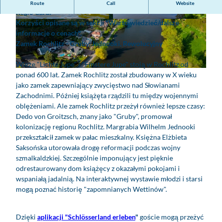
Zamek Rochlitz jest partnerem karty Leipzig Card / Leipzig
Route
Call
Website
Regio Card.
Korzyści opisane są w sekcji "Warto wiedzieć/dalsze
© www.tomwilliger.de, Tom Williger | AI-optimi
© S. Rose Fotografie | AI-optimized
zed |
CC-BY
informacje o cenach"
.
Zamek Rochlitz - Gruby, Jednooki, Rewolucyjny
Wieże "Lichte Jupe" i "Finstere Jupe" stoją w Rochlitz od
© Luftflug.com | AI-optimized |
CC-BY
ponad 600 lat. Zamek Rochlitz został zbudowany w X wieku
jako zamek zapewniający zwycięstwo nad Słowianami
Zachodnimi. Później książęta rządzili tu między wojennymi
oblężeniami. Ale zamek Rochlitz przeżył również lepsze czasy:
Dedo von Groitzsch, znany jako "Gruby", promował
kolonizację regionu Rochlitz. Margrabia Wilhelm Jednooki
przekształcił zamek w pałac mieszkalny. Księżna Elżbieta
Saksońska utorowała drogę reformacji podczas wojny
szmalkaldzkiej. Szczególnie imponujący jest pięknie
odrestaurowany dom książęcy z okazałymi pokojami i
wspaniałą jadalnią. Na interaktywnej wystawie młodzi i starsi
mogą poznać historię "zapomnianych Wettinów".
Dzięki
aplikacji "Schlösserland erleben
"
goście mogą przeżyć