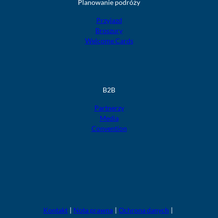
Planowanie podróży
Przyjazd
Broszury
Welcome Cards
B2B
Partnerzy
Media
Convention
F
F
F
F
F
o
o
o
o
o
l
l
l
l
l
g
g
g
g
g
t
t
t
t
t
Kontakt
Nota prawna
Ochrona danych
u
u
u
u
u