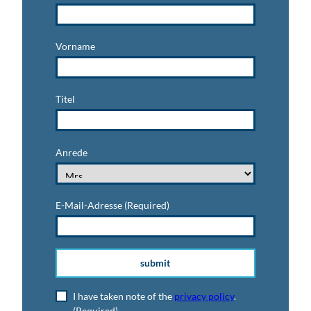
Vorname
Titel
Anrede
E-Mail-Adresse
(Required)
submit
I have taken note of the
privacy policy
.
(Required)