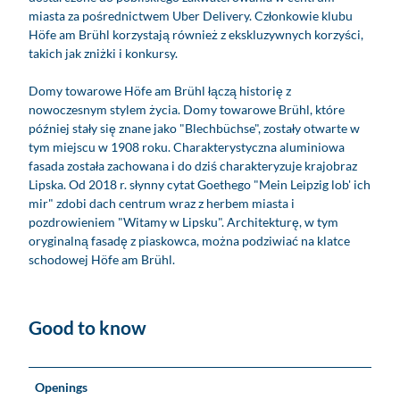
miasta za pośrednictwem Uber Delivery. Członkowie klubu
Höfe am Brühl korzystają również z ekskluzywnych korzyści,
takich jak zniżki i konkursy.
Domy towarowe Höfe am Brühl łączą historię z
nowoczesnym stylem życia. Domy towarowe Brühl, które
później stały się znane jako "Blechbüchse", zostały otwarte w
tym miejscu w 1908 roku. Charakterystyczna aluminiowa
fasada została zachowana i do dziś charakteryzuje krajobraz
Lipska. Od 2018 r. słynny cytat Goethego "Mein Leipzig lob' ich
mir" zdobi dach centrum wraz z herbem miasta i
pozdrowieniem "Witamy w Lipsku". Architekturę, w tym
oryginalną fasadę z piaskowca, można podziwiać na klatce
schodowej Höfe am Brühl.
Good to know
Openings