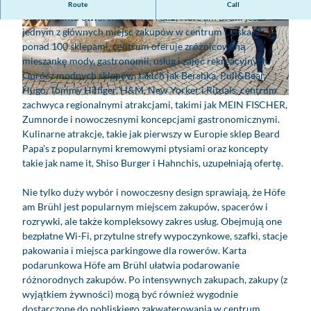
Höfe am Brühl - zakupy w sercu Lipska
.
Route
Call
Od momentu otwarcia w 2012 roku, Höfe am Brühl jest
jednym z głównych miejsc zakupów w centrum Lipska. Z
© www.pkfotografie.com, Philipp Kirschner |
© Sandra Uhde
AI-optimized |
CC-BY
ponad 100 sklepami, centrum oferuje zróżnicowaną
mieszankę mody, gastronomii, usług i zajęć rekreacyjnych.
Oprócz modnych sklepów, takich jak Bershka, Pull&Bear,
Hugo, Tommy Hilfiger, H&M, New Yorker i Rituals, centrum
© www.pkfotografie.com, Philipp Kirschner | AI-optimized |
CC-BY
zachwyca regionalnymi atrakcjami, takimi jak MEIN FISCHER,
Zumnorde i nowoczesnymi koncepcjami gastronomicznymi.
Kulinarne atrakcje, takie jak pierwszy w Europie sklep Beard
Papa's z popularnymi kremowymi ptysiami oraz koncepty
takie jak name it, Shiso Burger i Hahnchis, uzupełniają ofertę.
Nie tylko duży wybór i nowoczesny design sprawiają, że Höfe
am Brühl jest popularnym miejscem zakupów, spacerów i
rozrywki, ale także kompleksowy zakres usług. Obejmują one
bezpłatne Wi-Fi, przytulne strefy wypoczynkowe, szafki, stacje
pakowania i miejsca parkingowe dla rowerów. Karta
podarunkowa Höfe am Brühl ułatwia podarowanie
różnorodnych zakupów. Po intensywnych zakupach, zakupy (z
wyjątkiem żywności) mogą być również wygodnie
dostarczone do pobliskiego zakwaterowania w centrum