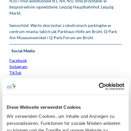
N10 i linie autobusowe N1, N4, N5). Inne przystanki w
bezpośrednim sąsiedztwie: Leipzig Hauptbahnhof, Leipzig
Markt.
Samochód: Warto skorzystać z okolicznych parkingów w
centrum miasta, takich jak Parkhaus Höfe am Brühl, Q-Park
Am Museumswinkel i Q-Park Forum am Brühl.
Social Media
Facebook
Instagram
TikTok
Contact person
Frau Katrin Köhler
Diese Webseite verwendet Cookies
Organization
Wir verwenden Cookies, um Inhalte und Anzeigen zu
Leipzig Tourismus und Marketing GmbH
personalisieren, Funktionen für soziale Medien anbieten
zu können und die Zugriffe auf unsere Website zu