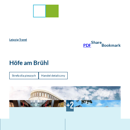
la mediów
T
o
Search
Menu
c
o
n
t
e
Leipzig Travel
Share
PDF
Bookmark
n
t
Höfe am Brühl
Strefa dla pieszych
Handel detaliczny