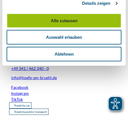
Details zeigen
s
Place of interest
a
u
Tours
Alle zulassen
s
w
Auswahl erlauben
a
h
Contact
l
Ablehnen
Brühl 1
04109
Leipzig
- Zentrum
+49 341 / 462 340 - 0
info@hoefe-am-bruehl.de
Facebook
Instagram
TikTok
Travel by car
Travel by public transport