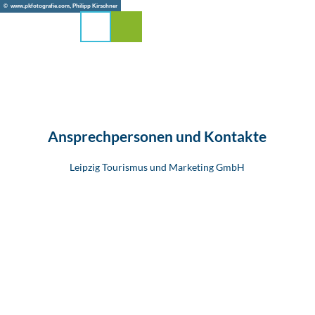
stadt Leipzig
Z
© www.pkfotografie.com, Philipp Kirschner
u
Suche
Menü
m
I
n
h
a
l
t
Ansprechpersonen und Kontakte
Leipzig Tourismus und Marketing GmbH