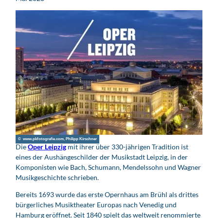
© www.pkfotografie.com, Philipp Kirschner
Die
Oper Leipzig
mit ihrer über 330-jährigen Tradition ist
eines der Aushänge­schilder der Musik­stadt Leipzig, in der
Komponisten wie Bach, Schumann, Mendelssohn und Wagner
Musik­geschichte schrieben.
Bereits 1693 wurde das erste Opernhaus am Brühl als drittes
bürgerliches Musiktheater Europas nach Venedig und
Hamburg eröffnet. Seit 1840 spielt das weltweit renommierte