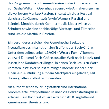
das Programm: die
Johannes-Passion
in der Choreographie
von Sasha Waltz im Opernhaus ebenso wie Annäherungen an
die verlorene
Markus-Passion
. Ergänzt wird das Festival
durch große Gegenentwürfe wie Wagners
Parsifal
und
Händels
Messiah
, durch Kammermusik, Liederzyklen von
Schubert sowie eine hochkarätige Vortrags- und Filmreihe
rund um die Matthäus-Passion.
Ein besonderes Zeichen der Gemeinschaft setzt die
Neuauflage des internationalen Treffens der Bach-Chöre.
Unter dem Leitgedanken
„BACH – We are Family“
kommen
gut zwei Dutzend Bach-Chöre aus aller Welt nach Leipzig und
lassen jene Kantaten erklingen, in denen Bach Jesus zu Wort
kommen lässt. Wer selbst mitsingen möchte, ist bei einer
Open-Air-Aufführung auf dem Marktplatz eingeladen, Teil
dieses großen Kollektivs zu werden.
An authentischen Wirkungsstätten sind international
renommierte InterpretInnen in über
200 Veranstaltungen
zu
erleben – ein Bachfest voller Leidenschaft, Klangfülle und
gemeinsamer Begeisterung.