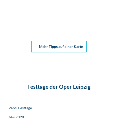
© Jör
g Sin
ger P
Mehr Tipps auf einer Karte
hoto
graph
y
Hochschule
für Musik
Leipzig
und Theater
„Felix
Mendelssohn
Festtage der Oper Leipzig
Bartholdy“
Verdi Festtage
Mai 2028