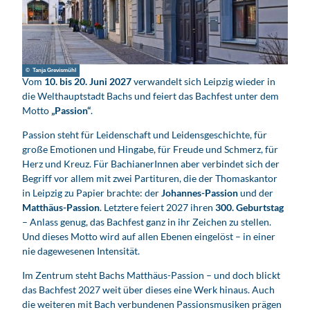
© Tanja Grevismühl
Vom
10. bis 20. Juni 2027
verwandelt sich Leipzig wieder in
die Welthauptstadt Bachs und feiert das Bachfest unter dem
Motto
„Passion“
.
Passion steht für Leidenschaft und Leidensgeschichte, für
große Emotionen und Hingabe, für Freude und Schmerz, für
Herz und Kreuz. Für BachianerInnen aber verbindet sich der
Begriff vor allem mit zwei Partituren, die der Thomaskantor
in Leipzig zu Papier brachte: der
Johannes-Passion
und der
Matthäus-Passion
. Letztere feiert 2027 ihren
300. Geburtstag
– Anlass genug, das Bachfest ganz in ihr Zeichen zu stellen.
Und dieses Motto wird auf allen Ebenen eingelöst – in einer
nie dagewesenen Intensität.
Im Zentrum steht Bachs Matthäus-Passion – und doch blickt
das Bachfest 2027 weit über dieses eine Werk hinaus. Auch
die weiteren mit Bach verbundenen Passionsmusiken prägen