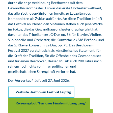
durch die enge Verbindung Beethovens mit dem
Gewandhausorchester: Es war das erste Orchester weltweit,
das alle Beethoven-Sinfonien bereits zu Lebzeiten des
Komponisten als Zyklus aufführte. An diese Tradition knüpft
das Festival an. Neben den Sinfonien stehen auch jene Werke
im Fokus, die das Gewandhausorchester uraufgeführt hat,
darunter das Tripelkonzert C-Dur op. 56 für Klavier, Violine,
Violoncello und Orchester, die Konzertarie »Ah! Perfido« und
das 5. Klavierkonzert in Es-Dur, op. 73. Das Beethoven-
Festival 2027 versteht sich als künstlerisches Statement: für
die Kraft der Tradition, für die Offenheit des Gewandhauses
und für einen Beethoven, dessen Musik auch 200 Jahre nach
seinem Tod nichts von ihrer politischen und
gesellschaftlichen Sprengkraft verloren hat.
Der
Vorverkauf
läuft seit 27. Juni 2026.
Website Beethoven Festival Leipzig
Reiseangebot "Furioses Finale mit Lang Lang"