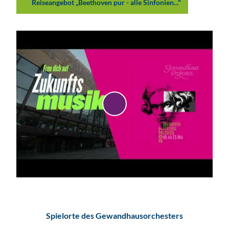
Reiseangebot „Beethoven pur - alle Sinfonien..."
V
i
d
e
o
a
b
s
p
Spielorte des Gewandhausorchesters
i