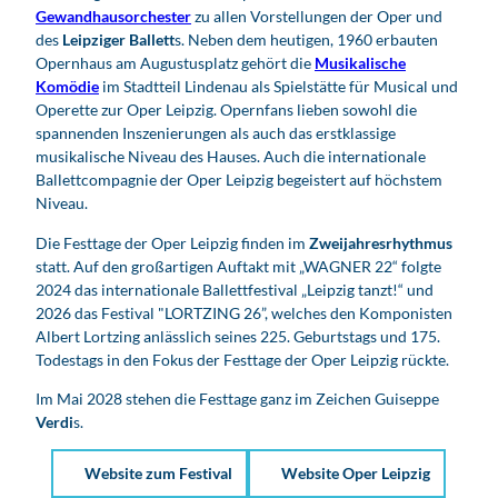
Gewandhausorchester
zu allen Vorstellungen der Oper und
des
Leipziger Ballett
s. Neben dem heutigen, 1960 erbauten
Opernhaus am Augustusplatz gehört die
Musikalische
Komödie
im Stadtteil Lindenau als Spielstätte für Musical und
Operette zur Oper Leipzig. Opernfans lieben sowohl die
spannenden Inszenierungen als auch das erstklassige
musikalische Niveau des Hauses. Auch die internationale
Ballettcompagnie der Oper Leipzig begeistert auf höchstem
Niveau.
Die Festtage der Oper Leipzig finden im
Zweijahresrhythmus
statt. Auf den großartigen Auftakt mit „WAGNER 22“
folgte
2024 das internationale Ballettfestival „Leipzig tanzt!“ und
2026 das Festival "LORTZING 26”, welches den Komponisten
Albert Lortzing anlässlich seines 225. Geburtstags und 175.
Todestags in den Fokus der Festtage der Oper Leipzig rückte.
Im Mai 2028 stehen die Festtage ganz im Zeichen Guiseppe
Verdi
s.
Website zum Festival
Website Oper Leipzig