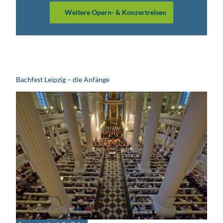
© ww
w.pkf
Weitere Opern- & Konzertreisen
otogr
afie.c
om, P
hilipp
Kirsc
hner
Jetzt für
Reiseangebote
zum Bachfest
2027
Bachfest Leipzig − die Anfänge
vormerken
lassen!