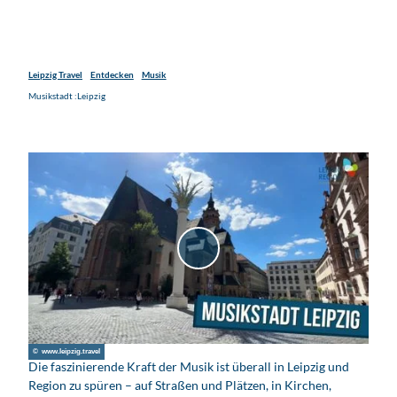
Leipzig Travel
Entdecken
Musik
Musikstadt :Leipzig
V
i
d
e
o
© www.leipzig.travel
a
Die faszinierende Kraft der Musik ist überall in Leipzig und
b
Region zu spüren – auf Straßen und Plätzen, in Kirchen,