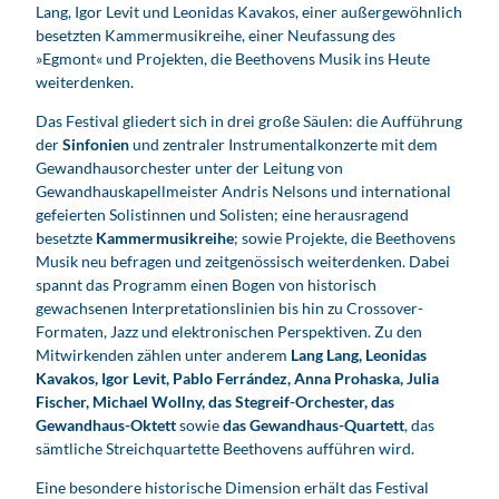
Lang, Igor Levit und Leonidas Kavakos, einer außergewöhnlich
besetzten Kammermusikreihe, einer Neufassung des
»Egmont« und Projekten, die Beethovens Musik ins Heute
weiterdenken.
Das Festival gliedert sich in drei große Säulen: die Aufführung
der
Sinfonien
und zentraler Instrumentalkonzerte mit dem
Gewandhausorchester unter der Leitung von
Gewandhauskapellmeister Andris Nelsons und international
gefeierten Solistinnen und Solisten; eine herausragend
besetzte
Kammermusikreihe
; sowie Projekte, die Beethovens
Musik neu befragen und zeitgenössisch weiterdenken. Dabei
spannt das Programm einen Bogen von historisch
gewachsenen Interpretationslinien bis hin zu Crossover-
Formaten, Jazz und elektronischen Perspektiven. Zu den
Mitwirkenden zählen unter anderem
Lang Lang, Leonidas
Kavakos, Igor Levit, Pablo Ferrández, Anna Prohaska, Julia
Fischer, Michael Wollny, das Stegreif-Orchester, das
Gewandhaus-Oktett
sowie
das Gewandhaus-Quartett
, das
sämtliche Streichquartette Beethovens aufführen wird.
Eine besondere historische Dimension erhält das Festival