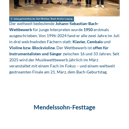
© www.gertmothes.de, Gert Mothes; Bach-Archiv-Leipzig
Der weltweit bedeutende
Johann-Sebastian-Bach-
Wettbewerb
für junge Interpreten wurde
1950
erstmals
ausgeschrieben. Von 1996-2024 fand er alle zwei Jahre im Juli
in drei welchselnden Fächern statt:
Klavier, Cembalo
und
Violine bzw. Blockvioline
. Der Wettbewerb ist
offen für
Instrumentalisten und Sänger
zwischen 16 und 33 Jahren. Seit
2025 wird der Musikwettbewerb jährlich im März
veranstaltet mit einem Fach im Fokus – und einem weltweit
gestreamten Finale am 21. März, dem Bach-Geburtstag.
Mendelssohn-Festtage