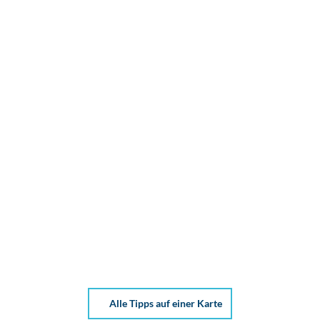
e
l
e
n
Alle Tipps auf einer Karte