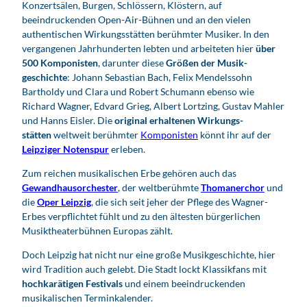
s
Konzert­sälen, Burgen, Schlössern, Klöstern, auf
beeindruckenden Open-Air-Bühnen und an den vielen
p
authentischen Wirkungs­stätten berühmter Musiker. In den
i
vergangenen Jahrhunderten lebten und arbeiteten hier
über
e
500 Komponisten
, darunter diese
Größen der Musik­
l
geschichte
: Johann Sebastian Bach, Felix Mendelssohn
e
Bartholdy und Clara und Robert Schumann ebenso wie
n
Richard Wagner, Edvard Grieg, Albert Lortzing, Gustav Mahler
und Hanns Eisler. Die
original erhaltenen Wirkungs­
stätten
weltweit berühmter
Komponisten
könnt ihr auf der
Leipziger Notenspur
erleben.
Zum reichen musikalischen Erbe gehören auch das
Gewandhausorchester
, der weltberühmte
Thomanerchor
und
die
Oper Leipzig
, die sich seit jeher der Pflege des Wagner-
Erbes verpflichtet fühlt und zu den ältesten bürgerlichen
Musik­theater­bühnen Europas zählt.
Doch Leipzig hat nicht nur eine große Musikgeschichte, hier
wird Tradition auch gelebt. Die Stadt lockt Klassikfans mit
hochkarätigen Festivals
und einem beeindruckenden
musikalischen Terminkalender.