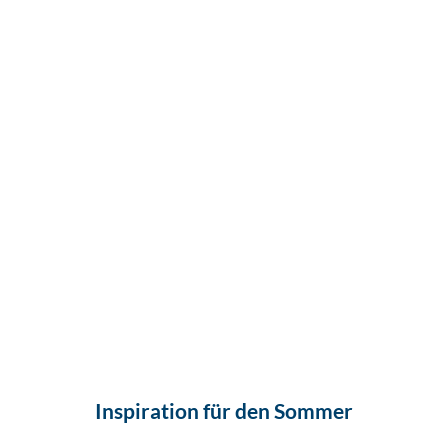
www.
pkfot
ografi
e.co
m, Ph
ilipp
Kirsc
hner
Inspiration für den Sommer
Urlaub
| KI-o
ptimi
ert |
mit Hund
CC-B
Y