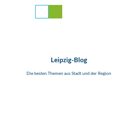
Z
u
Suche
Menü
m
I
n
h
a
l
t
Leipzig-Blog
Die besten Themen aus Stadt und der Region