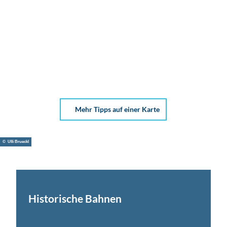
Mehr Tipps auf einer Karte
Besucherzentrum
© Ulli Brueckl
im Kraftwerk
Neukieritzsch
Lippendorf
Historische Bahnen