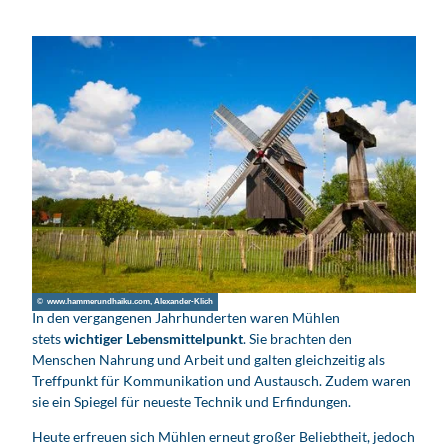
© www.hammerundhaiku.com, Alexander-Klich
In den vergangenen Jahrhunderten waren Mühlen
stets
wichtiger Lebens­mittelpunkt
. Sie brachten den
Menschen Nahrung und Arbeit und galten gleichzeitig als
Treffpunkt für Kommunikation und Austausch. Zudem waren
sie ein Spiegel für neueste Technik und Erfindungen.
Heute erfreuen sich Mühlen erneut großer Beliebtheit, jedoch