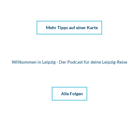
© LR
A LK
Leipzi
g
Mehr Tipps auf einer Karte
Hängebrücke
Grimma
Grimma
Willkommen in Leipzig - Der Podcast für deine Leipzig-Reise
Alle Folgen