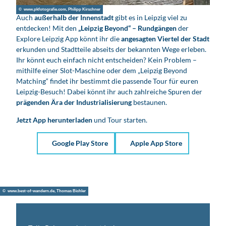
© www.pkfotografie.com, Philipp Kirschner
Auch
außerhalb der Innenstadt
gibt es in Leipzig viel zu
entdecken! Mit den
„Leipzig Beyond“ – Rundgängen
der
Explore Leipzig App könnt ihr die
angesagten Viertel der Stadt
erkunden und Stadtteile abseits der bekannten Wege erleben.
Ihr könnt euch einfach nicht entscheiden? Kein Problem –
mithilfe einer Slot-Maschine oder dem „Leipzig Beyond
Matching“ findet ihr bestimmt die passende Tour für euren
Leipzig-Besuch! Dabei könnt ihr auch zahlreiche Spuren der
prägenden Ära der Industrialisierung
bestaunen.
Jetzt App herunterladen
und Tour starten.
Google Play Store
Apple App Store
© www.best-of-wandern.de, Thomas Bichler