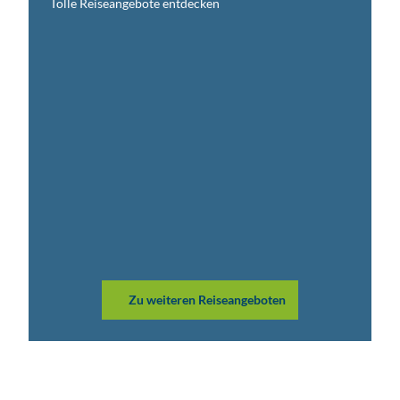
Tolle Reiseangebote entdecken
© ww
w.chri
Zu weiteren Reiseangeboten
stian
huelle
r.de,
Chris
tian H
üller
Gruppenreise
“Wilder
Robert”