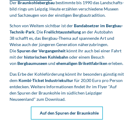
Der
Braunkohlebergbau
bestimmte bis 1990 das Landschafts­
bild rings um Leipzig. Heute erzählen verschiedene Museen
und Sachzeugen von der einstigen Bergbaut­radition.
Schon von Weitem sichtbar ist der
Bandabsetzer
im Bergbau-
Technik-Park
. Die
Freilicht­ausstellung
an der Autobahn
38 schafft es, das Bergbau-Thema auf spannende Art und
Weise auch der jüngeren Generation näherzubringen.
Die
Spuren der Vergangenheit
könnt ihr auch bei einer Fahrt
mit der
historischen Kohle­bahn
oder einem Besuch
von
Bergbau­museen
und
ehemaligen Brikett­fabriken
erleben.
Das Erbe der Kohleförderung könnt ihr besonders günstig mit
dem
Kombi-Ticket Industriekultur
für 20,00 Euro pro Person
entdecken. Weitere Informationen findet ihr im Flyer "Auf
den Spuren der Braunkohle im südlichen Leipziger
Neuseenland" zum Download.
Auf den Spuren der Braunkohle