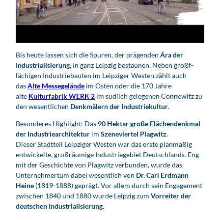
d
e
o
a
b
Bis heute lassen sich die Spuren, der prägenden
Ära der
s
Industrialisierung
, in ganz Leipzig bestaunen. Neben großf­
p
lächigen Industrie­bauten im Leipziger Westen zählt auch
i
das
Alte Messegelände
im Osten oder die 170 Jahre
e
alte
Kulturfabrik WERK 2
im südlich gelegenen Connewitz zu
l
den wesentlichen
Denkmälern der Industriekultur
.
e
Besonderes Highlight: Das
90 Hektar große Flächen­denkmal
n
der Industrie­architektur
im
Szene­viertel
Plagwitz
.
Dieser Stadtteil Leipziger Westen war das erste planmäßig
entwickelte, großräumige Industriegebiet Deutschlands. Eng
mit der Geschichte von Plagwitz verbunden, wurde das
Unternehmertum dabei wesentlich von
Dr. Carl Erdmann
Heine
(1819-1888) geprägt. Vor allem durch sein Engagement
zwischen 1840 und 1880 wurde Leipzig zum
Vorreiter der
deutschen Industrialisierung.