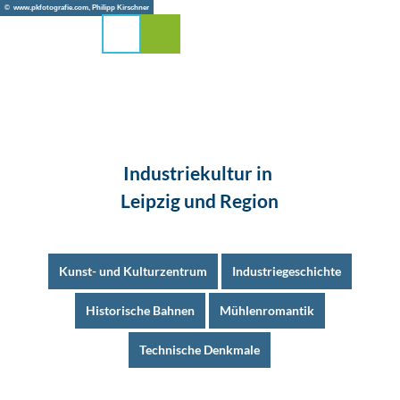
Z
© www.pkfotografie.com, Philipp Kirschner
u
Suche
Menü
m
I
n
h
a
l
t
Industriekultur in
Leipzig und Region
Kunst- und Kulturzentrum
Industriegeschichte
Historische Bahnen
Mühlenromantik
Technische Denkmale