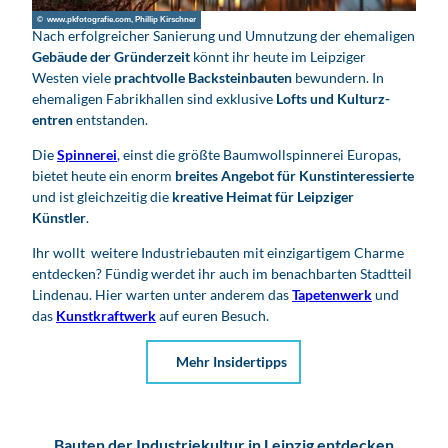
© www.pkfotografie.com, Phillip Kirschner
Nach erfolgreicher Sanierung und Umnutzung der ehemaligen
Gebäude der Gründerzeit
könnt ihr heute im Leipziger
Westen viele
prachtvolle Backstein­bauten
bewundern. In
ehemaligen Fabrikhallen sind exklusive
Lofts und Kulturz­
entren
entstanden.
Die
Spinnerei
, einst die größte Baumwollspinnerei Europas,
bietet heute ein enorm
breites Angebot für Kunst­interessierte
und ist gleichzeitig die
kreative Heimat für Leipziger
Künstler
.
Ihr wollt weitere Industriebauten mit einzigartigem Charme
entdecken? Fündig werdet ihr auch im benachbarten Stadtteil
Lindenau. Hier warten unter anderem das
Tapetenwerk
und
das
Kunstkraftwerk
auf euren Besuch.
Mehr Insidertipps
Bauten der Industriekultur in Leipzig entdecken