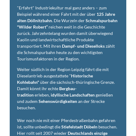
"Erfahrt" Industriekultur mal ganz anders – zum
Beispiel während einer Fahrt mit der über
125 Jahre
alten Döllnitzbahn
. Die Wurzeln der
Schmalspur­bahn
"Wilder Robert“
reichen weit in die Geschichte
zurück. Jahrzehnte­lang wurden damit überwiegend
Kaolin und landwirtschaftliche Produkte
transportiert. Mit ihren
Dampf- und Diesel­loks
zählt
die Schmalspurbahn heute zu den wichtigsten
Tourismus­faktoren in der Region.
Weiter südlich in der Region Leipzig fährt die mit
Dieselantrieb ausgestattete "
Historische
Kohlebahn"
über die sächsisch-thüringische Grenze.
Damit könnt ihr echte
Bergbau­
tradition
erleben,
idyllische Land­schaften
genießen
und zudem
Sehens­würdigkeiten
an der Strecke
besuchen.
Wer noch nie mit einer Pferde­straßenbahn gefahren
ist, sollte unbedingt die
Stiefelstadt Döbeln
besuchen.
Hier rollt seit 2007 wieder
Deutschlands einzige