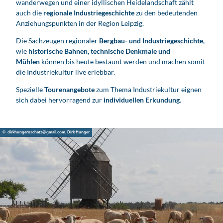
wanderwegen und einer idyllischen Heide­landschaft zählt
auch die
regionale Industriegeschichte
zu den bedeutenden
Anziehungs­punkten in der Region Leipzig.
Die Sach­zeugen regionaler
Bergbau- und Industriegeschichte,
wie
historische Bahnen, technische Denkmale und
Mühlen
können bis heute bestaunt werden und machen somit
die Industriekultur live erlebbar.
Spezielle
Tourenangebote
zum Thema Industriekultur eignen
sich dabei hervorragend zur
individuellen Erkundung
.
© dirkhungeroschatz@gmail.com, Dirk Hunger