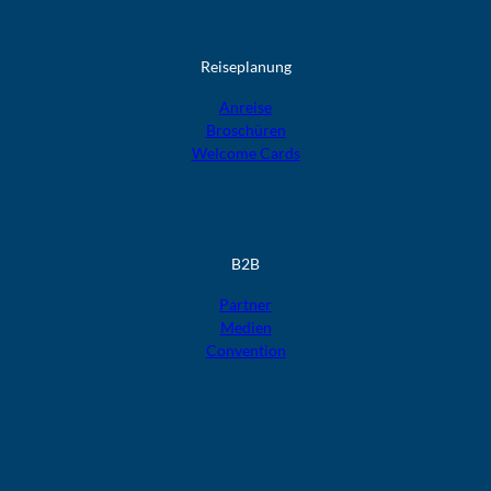
Reiseplanung
Anreise
Broschüren
Welcome Cards​​​​​​​
B2B
Partner
Medien
Convention
F
F
F
F
F
o
o
o
o
o
l
l
l
l
l