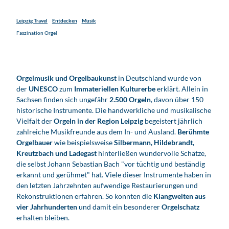
Leipzig Travel
Entdecken
Musik
Faszination Orgel
Orgelmusik und Orgelbaukunst
in Deutschland wurde von
der
UNESCO
zum
Immateriellen Kulturerbe
erklärt. Allein in
Sachsen finden sich ungefähr
2.500 Orgeln
, davon über 150
historische Instrumente. Die handwerkliche und musikalische
Vielfalt der
Orgeln in der Region Leipzig
begeistert jährlich
zahlreiche Musikfreunde aus dem In- und Ausland.
Berühmte
Orgelbauer
wie beispielsweise
Silbermann, Hildebrandt,
Kreutzbach und Ladegast
hinterließen wundervolle Schätze,
die selbst Johann Sebastian Bach "vor tüchtig und beständig
erkannt und gerühmet" hat. Viele dieser Instrumente haben in
den letzten Jahrzehnten aufwendige Restaurierungen und
Rekonstruktionen erfahren. So konnten die
Klangwelten aus
vier Jahrhunderten
und damit ein besonderer
Orgelschatz
erhalten bleiben.