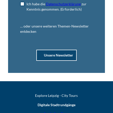
Ich habe die
Datenschutzerklärung
zur
P
Kenntnis genommen.
(Erforderlich)
a
u
l
D
… oder unsere weiteren Themen-Newsletter
e
entdecken
l
i
t
z
Unsere Newsletter
s
c
h
'
ö
f
f
n
Explore Leipzig - City Tours
e
Digitale Stadtrundgänge
n