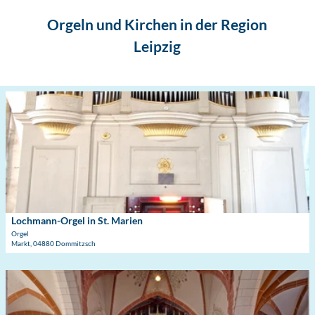
Touren & Erlebnisse
Buchbare Stadtführungen, Rundfahrten und vieles mehr!
Orgeln und Kirchen in der Region
Leipzig
D
e
t
a
i
l
s
e
i
Lochmann-Orgel in St. Marien
© Daniela Rad
t
Orgel
Markt, 04880 Dommitzsch
e
'
L
D
o
e
c
t