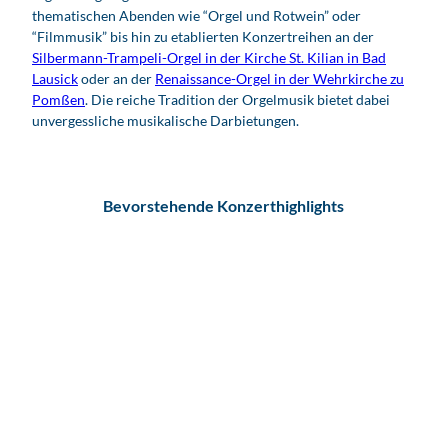
thematischen Abenden wie “Orgel und Rotwein” oder
“Filmmusik” bis hin zu etablierten Konzertreihen an der
Silbermann-Trampeli-Orgel in der Kirche St. Kilian in Bad
Lausick
oder an der
Renaissance-Orgel in der Wehrkirche zu
Pomßen
. Die reiche Tradition der Orgelmusik bietet dabei
unvergessliche musikalische Darbietungen.
Bevorstehende Konzerthighlights