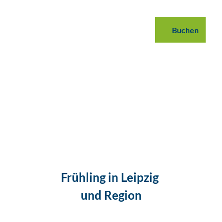
 buchen
B2B
Podcast
Blog
Buchen
Suche
Frühling in Leipzig
und Region