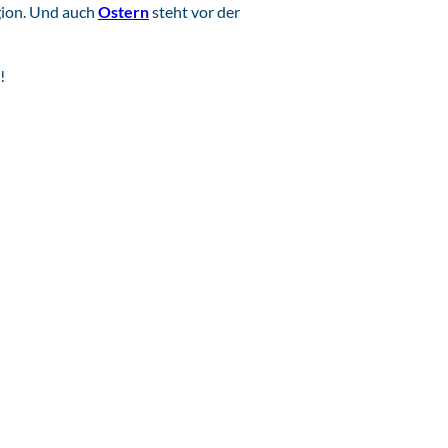
e
egion. Und auch
Ostern
steht vor der
o
!
a
b
s
p
i
e
l
e