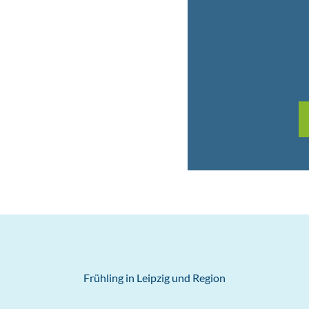
Kurzurlaub
“Leipzig zum
Kennenlernen”
Frühling in Leipzig und Region