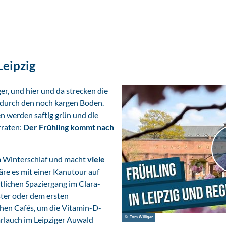
Leipzig
er, und hier und da strecken die
 durch den noch kargen Boden.
en werden saftig grün und die
rraten:
Der Frühling kommt nach
m Winterschlaf und macht
viele
äre es mit einer Kanutour auf
lichen Spaziergang im Clara-
ter oder dem ersten
chen Cafés, um die Vitamin-D-
ärlauch im Leipziger Auwald
© Tom Williger