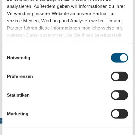
analysieren. Außerdem geben wir Informationen zu Ihrer
Verwendung unserer Website an unsere Partner für
soziale Medien, Werbung und Analysen weiter. Unsere
Partner führen diese Informationen möglicherweise mit
weiteren Daten zusammen, die Sie ihnen bereitgestellt
haben oder die sie im Rahmen Ihrer Nutzung der Dienste
gesammelt haben.
E
© Karolin Kelm
Notwendig
i
13.02.2018
n
Leipzig - Leipziger Spezialitäten
w
Präferenzen
Recherchetexte
Recherchetexte-Kulinarik
i
Leipzig ist nicht nur die älteste Messestadt und nach Wien die
l
traditionsreichste Musikstadt, sondern auch eine Stadt…
l
Statistiken
i
Artikel ansehen
g
Marketing
u
© www.pkfotografie.com, Philipp Kirschner
n
g