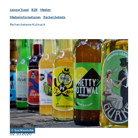
Leipzig Travel
B2B
Medien
Medieninformationen
Recherchetexte
Recherchetexte-Kulinarik
© Susi Wieschollek
02.10.2020