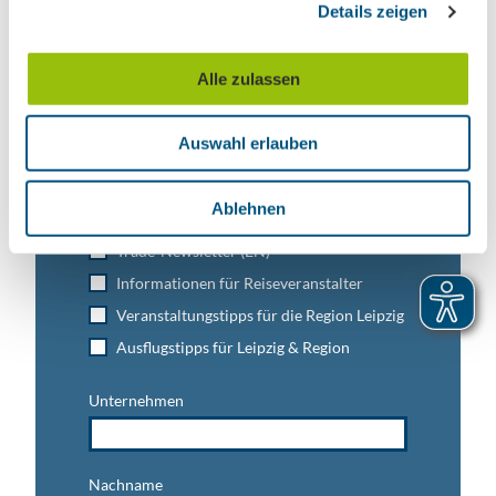
Details zeigen
s
a
Leipzig direkt ins Postfach
u
Alle zulassen
s
Jetzt unseren B2B-Newsletter abonnieren!
w
Auswahl erlauben
a
h
Anmeldung für
l
Ablehnen
B2B-Newsletter für Tourismuspartner
Trade-Newsletter (EN)
Informationen für Reiseveranstalter
Veranstaltungstipps für die Region Leipzig
Ausflugstipps für Leipzig & Region
Unternehmen
Nachname