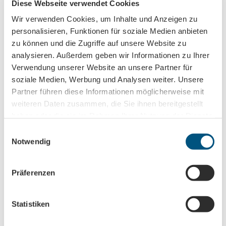
Diese Webseite verwendet Cookies
Wir verwenden Cookies, um Inhalte und Anzeigen zu
personalisieren, Funktionen für soziale Medien anbieten
zu können und die Zugriffe auf unsere Website zu
analysieren. Außerdem geben wir Informationen zu Ihrer
Nearby
View on map
Verwendung unserer Website an unsere Partner für
soziale Medien, Werbung und Analysen weiter. Unsere
Partner führen diese Informationen möglicherweise mit
Event
weiteren Daten zusammen, die Sie ihnen bereitgestellt
haben oder die sie im Rahmen Ihrer Nutzung der Dienste
Place of interest
gesammelt haben.
E
Notwendig
i
Tours
n
w
Präferenzen
i
l
Tenant/Operator
l
Statistiken
i
Ratsfreischulstraße 10