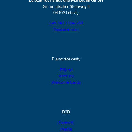
Leipzig Tourismus und Marketing GmbH
Grimmaischer Steinweg 8
04103 Leipzig
+49 341 7104-260
Napsat e-mail
Plánování cesty
Příjezd
Brožury
Welcome Cards
B2B
Partneři
Média