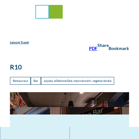
 servis
T
o
Search
Menu
c
o
n
t
e
Leipzig Travel
Share
PDF
Bookmark
n
t
R10
Restaurace
Bar
asijská, středomořská, mezinárodní, vegetariánská