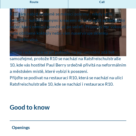
Asijskou kuchyní inspirovaná jídla a koktejly v městském
Route
Call
prostředí
R10 vám nabízí sezónně se měnící pokrmy - nikdy se tu
nenudíte! Sofistikovanými kreacemi můžete začít společenský
večer, který nemusí skončit až po večeři. Příjemný bar vykouzlí
vaše oblíbené koktejly nebo vám naservíruje sklenku
kvalitního vína.
© www.timhard.com, Tim Hard Media für ELODIS | AI-optimized |
CC-BY
Jméno restaurace se při pohledu na její umístění zdá být
samozřejmé, protože R10 se nachází na Ratsfreischulstraße
© www.timhard.com, Tim Hard Media für ELODIS | AI-optimized |
CC-BY
10, kde vás hostitel Paul Berry srdečně přivítá na neformálním
a městském místě, které vybízí k posezení.
Přijďte se podívat na restauraci R10, která se nachází na ulici
Ratsfreischulstraße 10, kde se nachází i restaurace R10.
Good to know
Openings