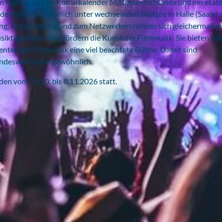
en Höhepunkt im Kulturkalender Mitteldeutschlands und ein etabl
en seit 2008 jährlich unter wechselnden Mottos in Halle (Saale) s
ng, Unterhaltung und zum Netzwerken richten sich gleichermaße
siktage feiern und fördern die Kunst der Filmmusik: Sie bieten na
nten der Filmmusik eine viel beachtete Bühne. Damit sind
undesweit außergewöhnlich.
en vom 31.10. bis 8.11.2026 statt.