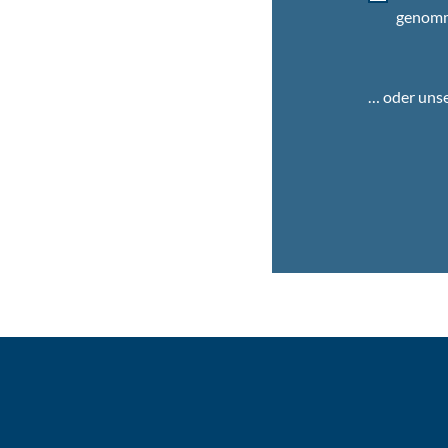
genom
… oder uns