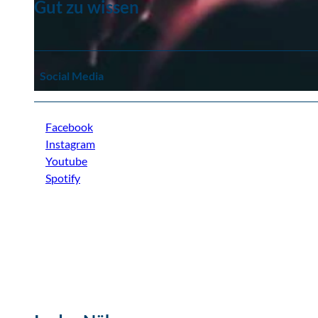
Gut zu wissen
© Foto: Joachim Blobel
Social Media
© unsplash.com_Hanny Naibaho
Facebook
Instagram
Youtube
Spotify