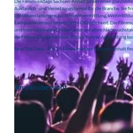
Die Filmmusiktage Sachsen-Anhalt bilden einen glanzvoll
Austausch- und Vernetzungsformat für die Branche. Sie find
Die Veranstaltungen zur Wissensvermittlung, Weiterbildu
Fachpublikum und interessierte Öffentlichkeit. Die Filmmu
und internationalen Größen, aber vor allem Nachwuchstale
die Filmmusiktage Sachsen-Anhalt in Ihrer Ausrichtung b
Save The Date – Die 19. Filmmusiktage Sachsen-Anhalt find
Terminübersicht