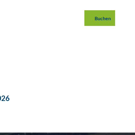
 buchen
B2B
Podcast
Blog
Buchen
Suche
026