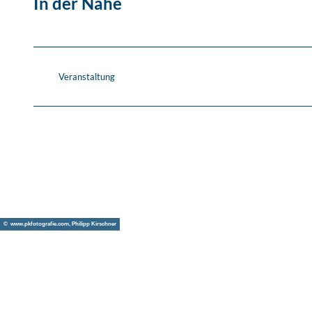
In der Nähe
Veranstaltung
© www.pkfotografie.com, Philipp Kirschner