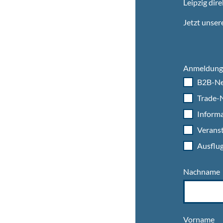
Leipzig dire
Jetzt unser
Anmeldung 
B2B-Ne
Trade-N
Informa
Veranst
Ausflug
Nachname
Vorname