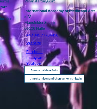
iertes
Veranstaltungsort
tatt.
International Academy of Media and Arts
n an
e. V.
tionalen
Mansfelder Str. 56
06108
Halle
+49 345 77784458
Website
Facebook
Instagram
Youtube
Anreise mit dem Auto
Anreise mit öffentlichen Verkehrsmitteln