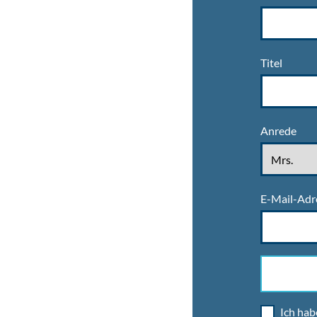
Titel
Anrede
E-Mail-Adr
Ich hab