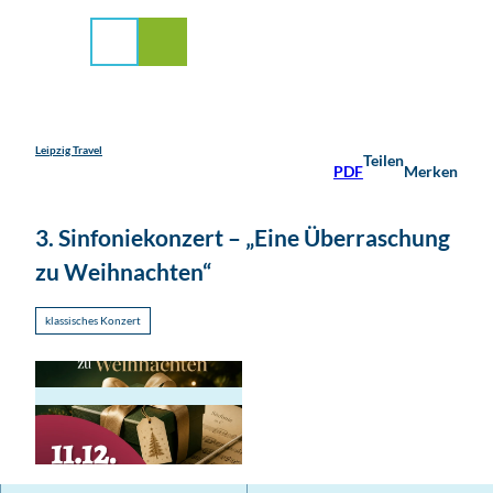
stadt Leipzig
Z
u
Suche
Menü
m
I
n
h
a
Leipzig Travel
Teilen
PDF
Merken
l
t
3. Sinfoniekonzert – „Eine Überraschung
zu Weihnachten“
klassisches Konzert