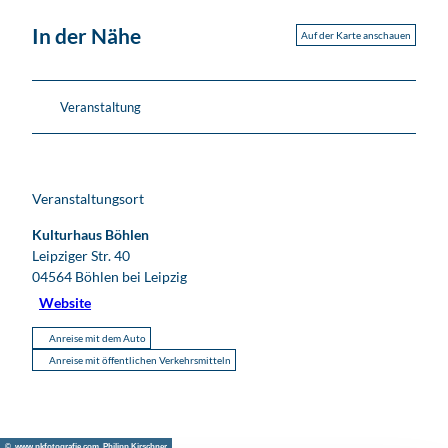
In der Nähe
Auf der Karte anschauen
Veranstaltung
Veranstaltungsort
Kulturhaus Böhlen
Leipziger Str. 40
04564
Böhlen bei Leipzig
Website
Anreise mit dem Auto
Anreise mit öffentlichen Verkehrsmitteln
© www.pkfotografie.com, Philipp Kirschner