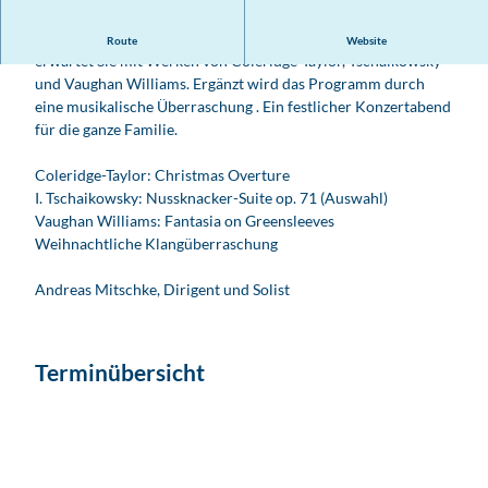
Stimmungsvolle Musik zur Advents- und Weihnachtszeit
Route
Website
erwartet Sie mit Werken von Coleridge-Taylor, Tschaikowsky
und Vaughan Williams. Ergänzt wird das Programm durch
eine musikalische Überraschung . Ein festlicher Konzertabend
für die ganze Familie.
Coleridge-Taylor: Christmas Overture
I. Tschaikowsky: Nussknacker-Suite op. 71 (Auswahl)
Vaughan Williams: Fantasia on Greensleeves
Weihnachtliche Klangüberraschung
Andreas Mitschke, Dirigent und Solist
Terminübersicht