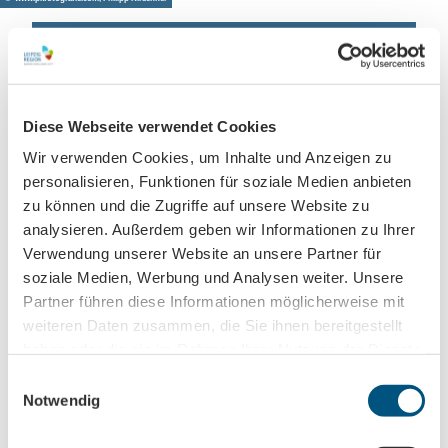
Leipzig direkt ins Postfach
Diese Webseite verwendet Cookies
Jetzt unseren Newsletter abonnieren!
Wir verwenden Cookies, um Inhalte und Anzeigen zu
personalisieren, Funktionen für soziale Medien anbieten
zu können und die Zugriffe auf unsere Website zu
Anmeldung für
analysieren. Außerdem geben wir Informationen zu Ihrer
B2B-Newsletter für Tourismuspartner
Verwendung unserer Website an unsere Partner für
Trade-Newsletter (EN)
soziale Medien, Werbung und Analysen weiter. Unsere
Informationen für Reiseveranstalter
Partner führen diese Informationen möglicherweise mit
weiteren Daten zusammen, die Sie ihnen bereitgestellt
Veranstaltungstipps für die Region Leipzig
haben oder die sie im Rahmen Ihrer Nutzung der Dienste
Ausflugstipps für Leipzig & Region
gesammelt haben.
E
Notwendig
i
Nachname
n