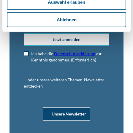
Auswahl erlauben
a
h
E-Mail-Adresse
(Erforderlich)
l
Ablehnen
Jetzt anmelden
Ich habe die
Datenschutzerklärung
zur
Kenntnis genommen.
(Erforderlich)
… oder unsere weiteren Themen-Newsletter
entdecken
Unsere Newsletter