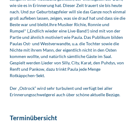
wie sie es in Erinnerung hat. Dieser Zeit trauert sie bis heute
nach. Und zur Geburtstagsfeier will sie das Ganze noch einmal
groß aufleben lassen, zeigen, was sie drauf hat und dass sie die
Beste war und bleibt.Ihre Musiker Richie, Ronnie und
Rumpel* („Endlich wieder eine Live-Band!) sind mit von der
Partie und ähnlich motiviert wie Paula. Das Publikum bilden
Paulas Ost- und Westverwandte, u.a. die Tochter sowie die
Nichte mit ihrem Mann, der eigentlich nicht in den Osten
kommen wollte, und natürlich sämtliche Gäste im Saal.
Gespielt werden Lieder von Silly, City, Karat, den Puhdys, von
Renft und Pankow, dazu trinkt Paula jede Menge
Rotkäppchen-Sekt.
Der „Ostrock“ wird sehr turbulent und verfügt bei aller
Erinnerungsschwelgerei auch über schöne aktuelle Bezüge.
Terminübersicht