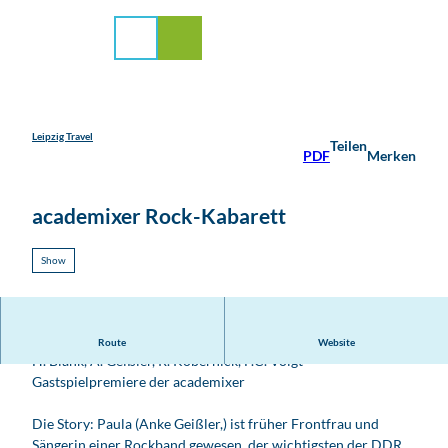
stadt Leipzig
Z
u
Suche
Menü
m
I
n
h
a
Leipzig Travel
Teilen
PDF
Merken
l
t
academixer Rock-Kabarett
Show
"Da flattert der Ostrock"
Route
Website
H. Blank, A. Geißler, R. Köbernick, F.C. Voigt
Gastspielpremiere der academixer
Die Story: Paula (Anke Geißler,) ist früher Frontfrau und
Sängerin einer Rockband gewesen, der wichtigsten der DDR,