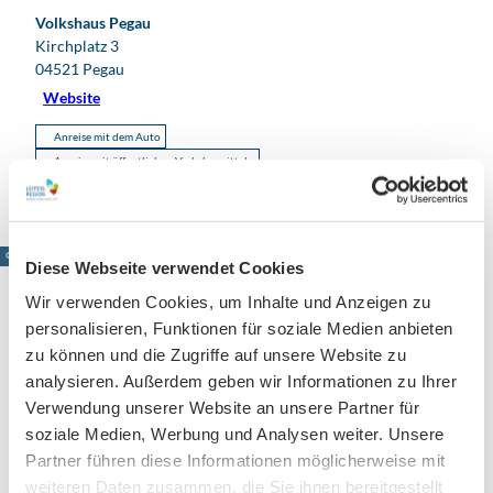
Volkshaus Pegau
Kirchplatz 3
04521
Pegau
Website
Anreise mit dem Auto
Anreise mit öffentlichen Verkehrsmitteln
© www.pkfotografie.com, Philipp Kirschner
Diese Webseite verwendet Cookies
Wir verwenden Cookies, um Inhalte und Anzeigen zu
personalisieren, Funktionen für soziale Medien anbieten
zu können und die Zugriffe auf unsere Website zu
Leipzig direkt ins Postfach
analysieren. Außerdem geben wir Informationen zu Ihrer
Jetzt unseren Newsletter abonnieren!
Verwendung unserer Website an unsere Partner für
soziale Medien, Werbung und Analysen weiter. Unsere
Partner führen diese Informationen möglicherweise mit
weiteren Daten zusammen, die Sie ihnen bereitgestellt