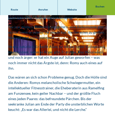
Buchen
Route
Anrufen
Website
Romy und Julian stehen kurz vor ihrer Hölzernen Hochzeit:
Fünf Jahre Ehe – und so viel Leben übrig!
Sex war gestern, Romantik vorgestern, eine Balkonszene gibt
es nur, wenn er wieder vergessen hat, die Geranien zu gießen.
Was soll jetzt noch kommen?
© Veranstalter
Stress, natürlich. Er heißt Alain, ist Julians neuer Kollege und,
wie meistens, wenn es Ärger gibt, Franzose, also Wessiwessi;
und noch ärger: er hat ein Auge auf Julian geworfen – was
© Academixer
noch immer nicht das Ärgste ist, denn: Romy auch eines auf
ihn.
Das wären an sich schon Probleme genug. Doch die Hölle sind
die Anderen: Romys melancholische Schwiegermutter, ein
intellektueller Fitnesstrainer, die Eheberaterin aus Ramelfing
am Funzensee, kein geiler Nachbar – und der größte Fluch
eines jeden Paares: das befreundete Pärchen. Bis der
seekranke Julian am Ende der Party die unsterblichen Worte
keucht: „Es war das Allerlei, und nicht die Lerche.“