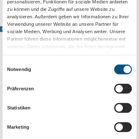
personalisieren, Funktionen für soziale Medien anbieten
Anreise mit öffentlichen Verkehrsmitteln
zu können und die Zugriffe auf unsere Website zu
analysieren. Außerdem geben wir Informationen zu Ihrer
Verwendung unserer Website an unsere Partner für
© www.pkfotografie.com, Philipp Kirschner
soziale Medien, Werbung und Analysen weiter. Unsere
Partner führen diese Informationen möglicherweise mit
weiteren Daten zusammen, die Sie ihnen bereitgestellt
haben oder die sie im Rahmen Ihrer Nutzung der Dienste
Leipzig direkt ins Postfach
gesammelt haben.
E
Notwendig
Jetzt unseren Newsletter abonnieren!
i
n
w
Präferenzen
i
Anmeldung für
l
B2B-Newsletter für Tourismuspartner
l
Statistiken
Trade-Newsletter (EN)
i
g
Informationen für Reiseveranstalter
Marketing
u
Veranstaltungstipps für die Region Leipzig
n