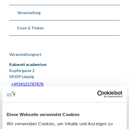
Veranstaltung
Essen & Trinken
Veranstaltungsort
Kabarett academixer
Kupfergasse 2
04109
Leipzig
+4934121787878
info@academixer.com
Website
Facebook
Diese Webseite verwendet Cookies
Instagram
Wir verwenden Cookies, um Inhalte und Anzeigen zu
Anreise mit dem Auto