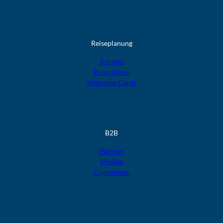
Reiseplanung
Anreise
Broschüren
Welcome Cards​​​​​​​
B2B
Partner
Medien
Convention
F
F
F
F
F
o
o
o
o
o