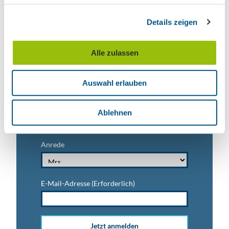
Ausflugstipps für Leipzig & Region
g
Details zeigen
s
Nachname
a
u
Alle zulassen
s
Vorname
w
Auswahl erlauben
a
h
Titel
l
Ablehnen
Anrede
E-Mail-Adresse
(Erforderlich)
Jetzt anmelden