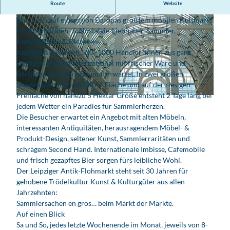
Route
Website
Infos siehe www.agra-antikmarkt.de
Bummeln auf einem von Europas größtem mobilen Kultmarkt
für Antiquitäten- & Nostalgie-Liebhaber, Sammler,
Kunstfreunde & Retrofans
Regelmäßig werden 500 -1000 Händler*innen aus ganz
Deutschland und International mit frischer Ware und
Raritäten aus anno dazumal erwartet. In zwei großen
© abuha Seifert Gmbh
Messehallen mit je 5000 m² Fläche und auf der riesigen
Freifläche von nahezu 5 Hektar Größe entsteht 2 Tage lang bei
© pixabay.com_Klaus P. Rausch
jedem Wetter ein Paradies für Sammlerherzen.
Die Besucher erwartet ein Angebot mit alten Möbeln,
interessanten Antiquitäten, herausragendem Möbel- &
Produkt-Design, seltener Kunst, Sammlerraritäten und
schrägem Second Hand. Internationale Imbisse, Cafemobile
und frisch gezapftes Bier sorgen fürs leibliche Wohl.
Der Leipziger Antik-Flohmarkt steht seit 30 Jahren für
gehobene Trödelkultur Kunst & Kulturgüter aus allen
Jahrzehnten:
Sammlersachen en gros… beim Markt der Märkte.
Auf einen Blick
Sa und So, jedes letzte Wochenende im Monat, jeweils von 8-