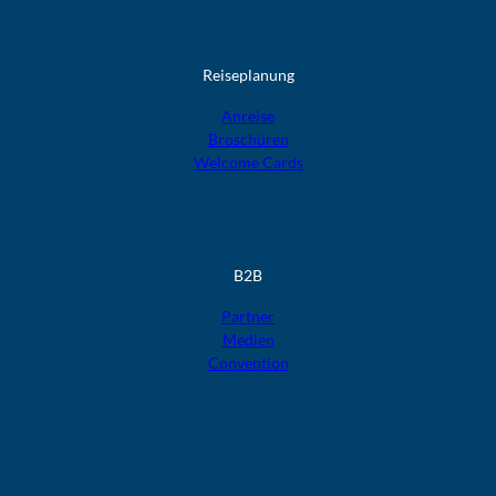
Reiseplanung
Anreise
Broschüren
Welcome Cards​​​​​​​
B2B
Partner
Medien
Convention
F
F
F
F
F
o
o
o
o
o
l
l
l
l
l