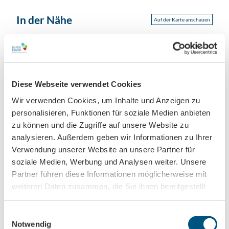
In der Nähe
Auf der Karte anschauen
Veranstaltung
Diese Webseite verwendet Cookies
Wir verwenden Cookies, um Inhalte und Anzeigen zu
Veranstaltungsort
personalisieren, Funktionen für soziale Medien anbieten
agra Messepark
zu können und die Zugriffe auf unsere Website zu
Bornaische Str. 210
analysieren. Außerdem geben wir Informationen zu Ihrer
04279
Leipzig
Verwendung unserer Website an unsere Partner für
office@agramessepark.de
soziale Medien, Werbung und Analysen weiter. Unsere
Website
Partner führen diese Informationen möglicherweise mit
weiteren Daten zusammen, die Sie ihnen bereitgestellt
Facebook
haben oder die sie im Rahmen Ihrer Nutzung der Dienste
Instagram
gesammelt haben.
Anreise mit dem Auto
E
Notwendig
Anreise mit öffentlichen Verkehrsmitteln
i