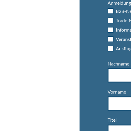
Anmeldung 
B2B-Ne
Trade-N
Informa
Veranst
Ausflug
Nachname
Vorname
Titel