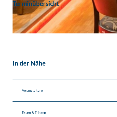
Terminübersicht
© Central Kabarett
© Central Kabarett Leipzig GmbH
In der Nähe
Veranstaltung
Essen & Trinken