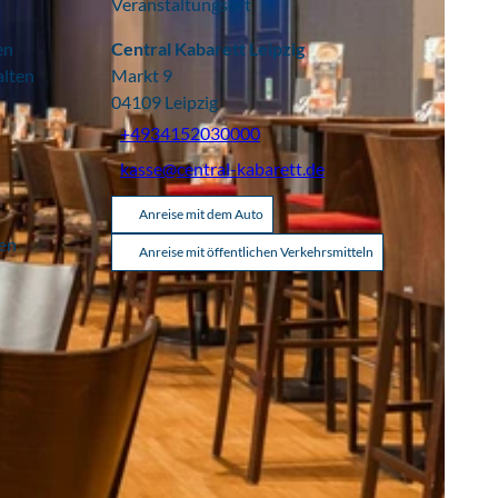
Veranstaltungsort
en
Central Kabarett Leipzig
alten
Markt 9
04109
Leipzig
+4934152030000
kasse@central-kabarett.de
Anreise mit dem Auto
fen
Anreise mit öffentlichen Verkehrsmitteln