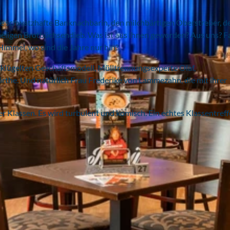
 die schwatzhafte Banknachbarin, den milchbärtigen Oberstreber, d
meligen Brotbüchsendieb. Was ist aus ihnen geworden? Aus uns? F
 Himmel, wo sind die Jahre nur hin?
geklügelten Geschäftsmodell, Mülltrennungsexperte Olaf,
the. Und natürlich Frau Frederike von Lammezahn, die mit ihrer
er Klassen. Es wird turbulent und komisch. Ein echtes Klassentref