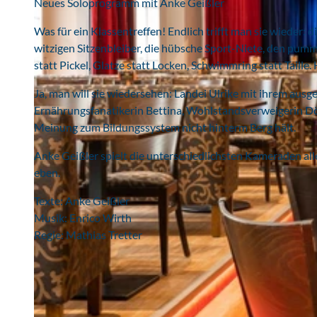
Neues Soloprogramm mit Anke Geißler
Was für ein Klassentreffen! Endlich trifft man sie wieder:
witzigen Sitzenbleiber, die hübsche Sport-Niete, den pum
statt Pickel, Glatze statt Locken, Schwimmring statt Taille.
Ja, man will sie wiedersehen: Landei Ulrike mit ihrem aus
Ernährungsfanatikerin Bettina, Wohlstandsverweigerin Dör
Meinung zum Bildungssystem nicht hinterm Berg hält.
Anke Geißler spielt die unterschiedlichsten Kameraden all
eben.
Texte: Anke Geißler
Musik: Enrico Wirth
Regie: Mathias Tretter