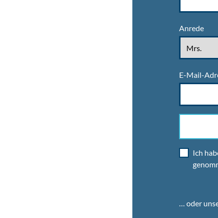
Anrede
E-Mail-Adr
Ich hab
genom
… oder uns