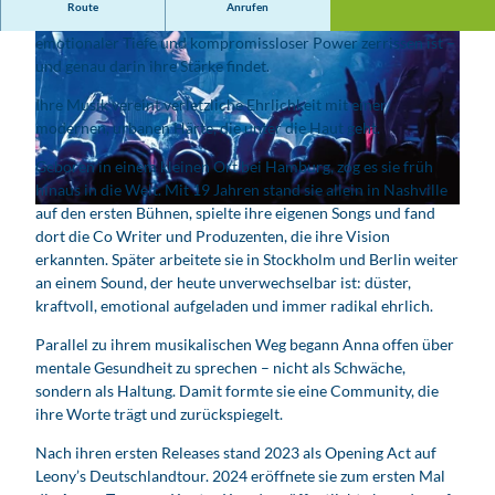
Route
Anrufen
Anna Grey ist die Stimme einer Generation, die zwischen
emotionaler Tiefe und kompromissloser Power zerrissen ist –
und genau darin ihre Stärke findet.
Ihre Musik vereint verletzliche Ehrlichkeit mit einer
modernen, urbanen Härte, die unter die Haut geht.
© Management Lewe
Geboren in einem kleinen Ort bei Hamburg, zog es sie früh
hinaus in die Welt. Mit 19 Jahren stand sie allein in Nashville
auf den ersten Bühnen, spielte ihre eigenen Songs und fand
© Prinz
dort die Co Writer und Produzenten, die ihre Vision
erkannten. Später arbeitete sie in Stockholm und Berlin weiter
an einem Sound, der heute unverwechselbar ist: düster,
kraftvoll, emotional aufgeladen und immer radikal ehrlich.
Parallel zu ihrem musikalischen Weg begann Anna offen über
mentale Gesundheit zu sprechen – nicht als Schwäche,
sondern als Haltung. Damit formte sie eine Community, die
ihre Worte trägt und zurückspiegelt.
Nach ihren ersten Releases stand 2023 als Opening Act auf
Leony’s Deutschlandtour. 2024 eröffnete sie zum ersten Mal