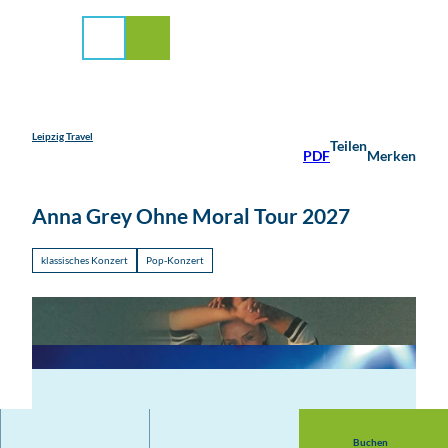
stadt Leipzig
Z
u
Suche
Menü
m
I
n
h
a
Leipzig Travel
Teilen
PDF
Merken
l
t
Anna Grey Ohne Moral Tour 2027
klassisches Konzert
Pop-Konzert
Buchen