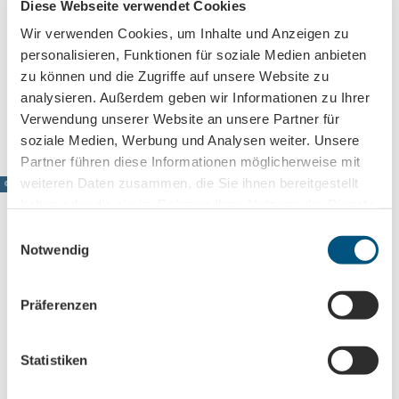
04277
Leipzig
Diese Webseite verwendet Cookies
+493413080140
Wir verwenden Cookies, um Inhalte und Anzeigen zu
personalisieren, Funktionen für soziale Medien anbieten
info@werk-2.de
zu können und die Zugriffe auf unsere Website zu
Anreise mit dem Auto
analysieren. Außerdem geben wir Informationen zu Ihrer
Anreise mit öffentlichen Verkehrsmitteln
Verwendung unserer Website an unsere Partner für
soziale Medien, Werbung und Analysen weiter. Unsere
Partner führen diese Informationen möglicherweise mit
weiteren Daten zusammen, die Sie ihnen bereitgestellt
© www.pkfotografie.com, Philipp Kirschner
haben oder die sie im Rahmen Ihrer Nutzung der Dienste
gesammelt haben.
E
Notwendig
i
Leipzig direkt ins Postfach
n
w
Jetzt unseren Newsletter abonnieren!
Präferenzen
i
l
l
Statistiken
Anmeldung für
i