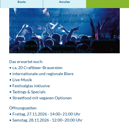
Route
Anrufen
BeerMania 2026 – Das Craftbeer-Festival in Leipzig
Am 27. & 28. November 2026 wird das WERK 2 erneut zum
Treffpunkt für Craftbeer-Fans aus ganz Deutschland und
Europa.
Freut euch auf rund 20 ausgewählte Brauereien, kreative
Bierstile, exklusive Tastings, Live-Musik, Streetfood und jede
© Dr. Hops
Menge Bier jenseits des Mainstreams.
Euer Festivalglas ist im Ticket bereits inklusive.
© Prinz
Das erwartet euch:
• ca. 20 Craftbeer-Brauereien
• internationale und regionale Biere
• Live-Musik
• Festivalglas inklusive
• Tastings & Specials
• Streetfood mit veganen Optionen
Öffnungszeiten
• Freitag, 27.11.2026 · 14:00–21:00 Uhr
• Samstag, 28.11.2026 · 12:00–20:00 Uhr