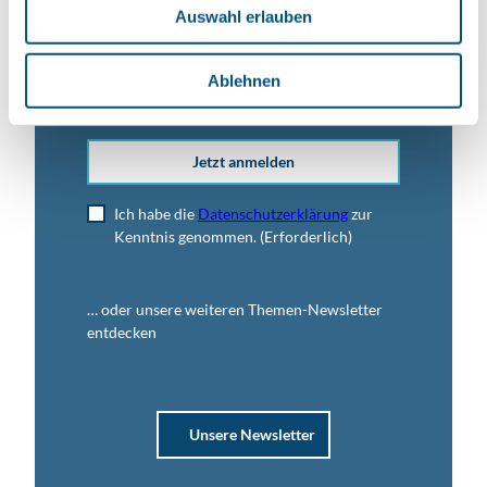
Auswahl erlauben
a
h
l
E-Mail-Adresse
(Erforderlich)
Ablehnen
Jetzt anmelden
Ich habe die
Datenschutzerklärung
zur
Kenntnis genommen.
(Erforderlich)
… oder unsere weiteren Themen-Newsletter
entdecken
Unsere Newsletter