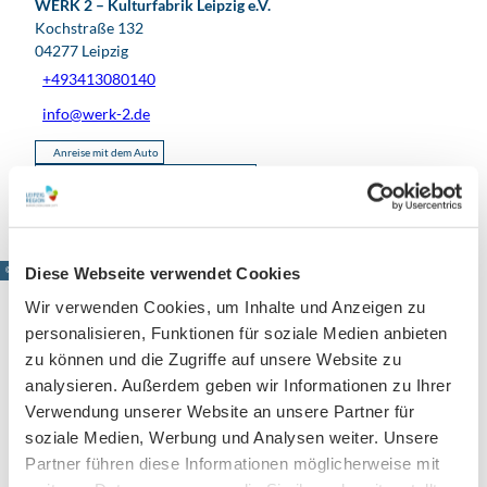
WERK 2 – Kulturfabrik Leipzig e.V.
Kochstraße 132
04277
Leipzig
+493413080140
info@werk-2.de
Anreise mit dem Auto
Anreise mit öffentlichen Verkehrsmitteln
Diese Webseite verwendet Cookies
© www.pkfotografie.com, Philipp Kirschner
Wir verwenden Cookies, um Inhalte und Anzeigen zu
personalisieren, Funktionen für soziale Medien anbieten
zu können und die Zugriffe auf unsere Website zu
Leipzig direkt ins Postfach
analysieren. Außerdem geben wir Informationen zu Ihrer
Verwendung unserer Website an unsere Partner für
Jetzt unseren Newsletter abonnieren!
soziale Medien, Werbung und Analysen weiter. Unsere
Partner führen diese Informationen möglicherweise mit