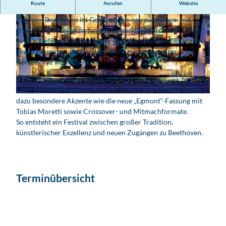
Route
Anrufen
Website
Vom 9. bis 23. Mai 2027 lädt das Beethoven Festival Leipzig
dazu ein, Beethoven im Gewandhaus neu zu erleben: mit
großen Sinfoniekonzerten des Gewandhausorchesters unter
Andris Nelsons, hochkarätiger Kammermusik und Rezitalen
sowie Formaten, die Beethovens Musik aus heutiger
Perspektive weiterdenken.
© Gewandhaus zu Leipzig
Zu den Höhepunkten zählen Auftritte von Lang Lang, Igor
Levit, Leonidas Kavakos, Anna Prohaska und Michael Wollny,
© Gewnadhaus/Mothes
dazu besondere Akzente wie die neue „Egmont“-Fassung mit
Tobias Moretti sowie Crossover- und Mitmachformate.
So entsteht ein Festival zwischen großer Tradition,
künstlerischer Exzellenz und neuen Zugängen zu Beethoven.
Terminübersicht