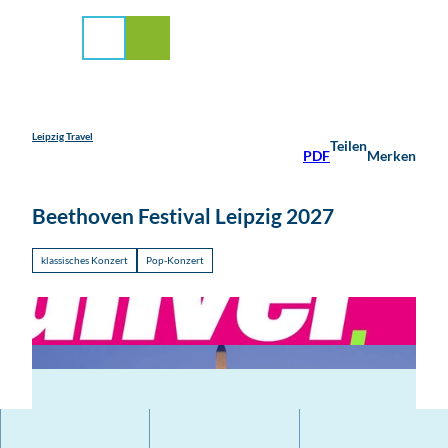
stadt Leipzig
Z
u
Suche
Menü
m
I
n
h
a
Leipzig Travel
Teilen
PDF
Merken
l
t
Beethoven Festival Leipzig 2027
klassisches Konzert
Pop-Konzert