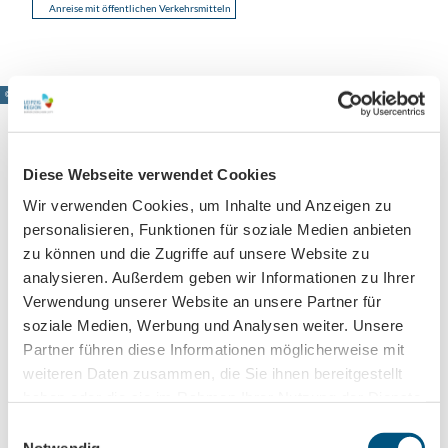
Anreise mit öffentlichen Verkehrsmitteln
© www.pkfotografie.com, Philipp Kirschner
Diese Webseite verwendet Cookies
Leipzig direkt ins Postfach
Wir verwenden Cookies, um Inhalte und Anzeigen zu
Jetzt unseren Newsletter abonnieren!
personalisieren, Funktionen für soziale Medien anbieten
zu können und die Zugriffe auf unsere Website zu
analysieren. Außerdem geben wir Informationen zu Ihrer
Verwendung unserer Website an unsere Partner für
Anmeldung für
soziale Medien, Werbung und Analysen weiter. Unsere
B2B-Newsletter für Tourismuspartner
Partner führen diese Informationen möglicherweise mit
Trade-Newsletter (EN)
weiteren Daten zusammen, die Sie ihnen bereitgestellt
Informationen für Reiseveranstalter
haben oder die sie im Rahmen Ihrer Nutzung der Dienste
gesammelt haben.
Veranstaltungstipps für die Region Leipzig
E
Notwendig