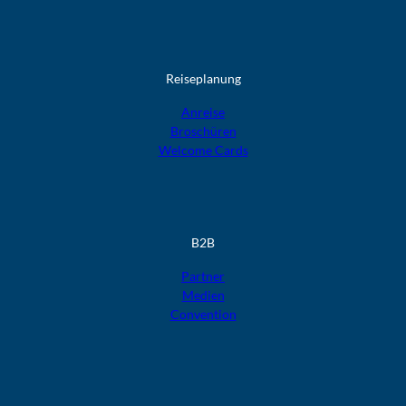
Reiseplanung
Anreise
Broschüren
Welcome Cards​​​​​​​
B2B
Partner
Medien
Convention
F
F
F
F
F
o
o
o
o
o