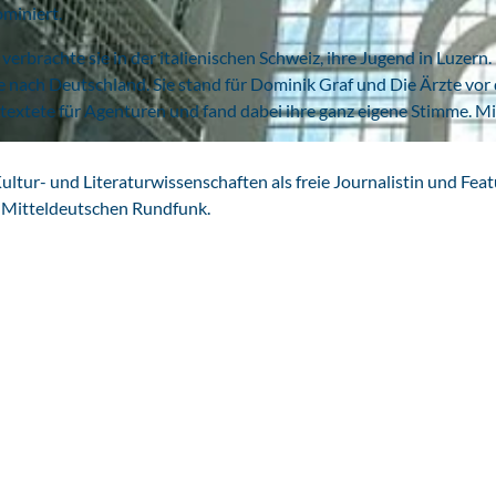
miniert.
erbrachte sie in der italienischen Schweiz, ihre Jugend in Luzern
e nach Deutschland. Sie stand für Dominik Graf und Die Ärzte vor
 textete für Agenturen und fand dabei ihre ganz eigene Stimme. M
Kultur- und Literaturwissenschaften als freie Journalistin und Fea
n Mitteldeutschen Rundfunk.