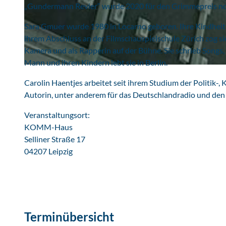
„Gundermann Revier“ wurde 2020 für den Grimmepreis no
© Hanser / suhrkamp
Sara Gmuer wurde 1980 in Locarno geboren. Ihre Kindheit v
ihrem Abschluss an der Filmschauspielschule Zürich zog si
Kamera und als Rapperin auf der Bühne. Sie schrieb Songs,
Mann und ihren Kindern lebt sie in Berlin.
© pixabay.com_Klaus P. Rausch
Carolin Haentjes arbeitet seit ihrem Studium der Politik-, 
Autorin, unter anderem für das Deutschlandradio und de
Veranstaltungsort:
KOMM-Haus
Selliner Straße 17
04207 Leipzig
Terminübersicht