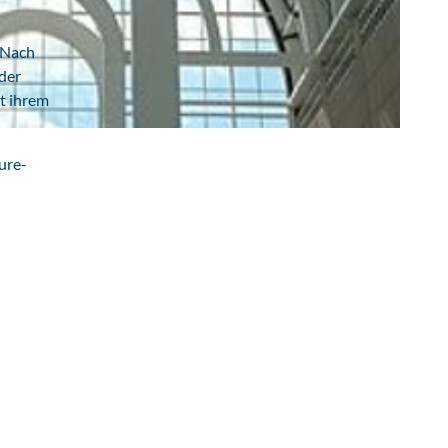
. Nach
 der
it ihrem
ture-