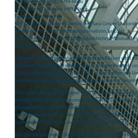
ZFL unterwegs im KOMM-Haus
Block Stories. Literatur trifft Platte
Gespräch und Lesung
Mit Grit Lemke (Autorin, Berlin) und Sara Gmuer (Autorin, 
Moderation: Carolin Haentjes (Journalistin, Leipzig)
In Kooperation mit dem Stadtgeschichtlichen Museum L
Eintritt frei
„Wie weit sie auch geht, die Platte in ihrem Rücken wird ni
aktuellem Roman „Achtzehnter Stock“. Prägen Kindheit und 
Großwohnsiedlung aus – in der DDR, in den Jahren des Um
beieinander, wie es Grit Lemke in „Kinder von Hoy“ bezeic
Über diese und weitere Fragen sprechen die beiden Autori
Stadtgeschichtlichen Museums Leipzig im KOMM-Haus in G
angesiedelt sind, vervollständigen das Gespräch. Es moderie
des Begleitangebots zur Wechselausstellung „Platte. Leb
stadtweiten Programms zum 50. Geburtstag Grünaus.
Grit Lemke, geboren in Spremberg, aufgewachsen in Hoyers