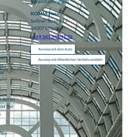
Veranstaltungsort
KOMM-Haus
Selliner Straße 17
04207
Leipzig
+49 341 941 91 32
Anreise mit dem Auto
uers
Anreise mit öffentlichen Verkehrsmitteln
er
ma“
 Berlin
st Teil
s
Film