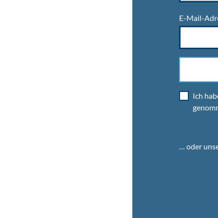
E-Mail-Adr
Ich hab
genom
… oder uns