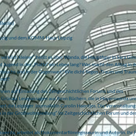
Berlin)
eipzig und dem KOMM-Haus Leipzig
e wirklich kleiner“, heißt es über Wanda, die Hauptfigur in Sara Gm
Jugend in der „Platte“ ein Leben lang? Was macht den Alltag in d
bruchs und in der Gegenwart? Wie dicht liegen „Traum und Trau
hnet?
nnen auf Einladung des Zeitgeschichtlichen Forums und des
rünau. Lesepassagen aus ihren Büchern, die in Hoyerswerda und
rt die Leipziger Journalistin Carolin Haentjes. Die Veranstaltung i
en in der Großwohnsiedlung“ im Zeitgeschichtlichen Forum und de
werda, arbeitet als Dokumentarfilmregisseurin und Autorin. Ihr 