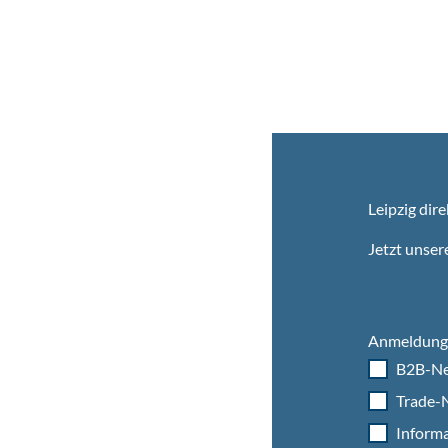
Leipzig dire
Jetzt unser
Anmeldung 
B2B-Ne
Trade-N
Informa