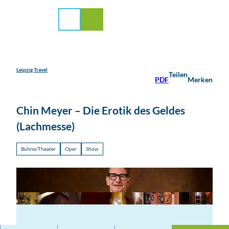
stadt Leipzig
Z
u
Suche
Menü
m
I
n
h
a
Leipzig Travel
Teilen
PDF
Merken
l
t
Chin Meyer – Die Erotik des Geldes
(Lachmesse)
Bühne/Theater
Oper
Show