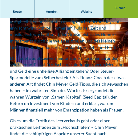
Buchen
Route
Anrufen
Website
Chin Meyer zieht dem Geld die Hosen aus und zeigt, was
übrigbleibt, wenn Geld sich nackig macht oder in Flagranti
erwischt wird. Stilvoll, immer am Puls der Zeit und
musikalisch wertvoll surft der Großmeister des Humor-
Investments durch die Welt des großen und des kleinen
Geldes – und durchunser Traumland der Liebe und Erotik.
© Holge Matthies & Michael Holz
Darf es etwas Steuervermeidung an karibischen Stränden
sein? Homo-Fiskal-Erotische Verbindungen, wenn Menschen
© Academixer
und Geld eine unheilige Allianz eingehen? Oder Steuer-
Sparmodelle zum Selberbasteln? Als Finanz-Coach der etwas
anderen Art findet Chin Meyer Geld-Tipps, die sich gewaschen
haben – im wahrsten Sinn des Wortes. Er ergründet die
wahren Wurzeln von „Samen-Kapital“ (Seed Capital), den
Return on Investment von Kindern und erklärt, warum
Männer finanziell mehr von Emanzipation haben als Frauen.
Ob es um die Erotik des Leerverkaufs geht oder einen
praktischen Leitfaden zum „Hochschlafen“ – Chin Meyer
findet die schlüpfrigen Aspekte unserer Sucht nach