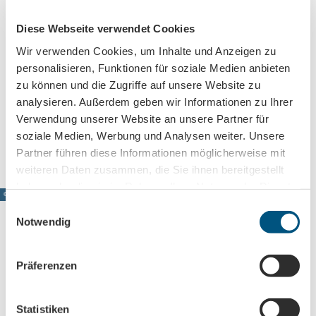
+4934121787878
Diese Webseite verwendet Cookies
info@academixer.com
Wir verwenden Cookies, um Inhalte und Anzeigen zu
Website
personalisieren, Funktionen für soziale Medien anbieten
zu können und die Zugriffe auf unsere Website zu
Facebook
analysieren. Außerdem geben wir Informationen zu Ihrer
Instagram
Verwendung unserer Website an unsere Partner für
Anreise mit dem Auto
Anreise mit öffentlichen Verkehrsmitteln
soziale Medien, Werbung und Analysen weiter. Unsere
Partner führen diese Informationen möglicherweise mit
weiteren Daten zusammen, die Sie ihnen bereitgestellt
haben oder die sie im Rahmen Ihrer Nutzung der Dienste
© www.pkfotografie.com, Philipp Kirschner
gesammelt haben.
E
Notwendig
i
n
w
Leipzig direkt ins Postfach
Präferenzen
i
Jetzt unseren Newsletter abonnieren!
l
l
Statistiken