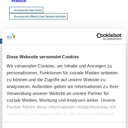
Anreise mit dem Auto
Anreise mit öffentlichen Verkehrsmitteln
© www.pkfotografie.com, Philipp Kirschner
Diese Webseite verwendet Cookies
Wir verwenden Cookies, um Inhalte und Anzeigen zu
Leipzig direkt ins Postfach
personalisieren, Funktionen für soziale Medien anbieten
Jetzt unseren Newsletter abonnieren!
zu können und die Zugriffe auf unsere Website zu
analysieren. Außerdem geben wir Informationen zu Ihrer
Verwendung unserer Website an unsere Partner für
soziale Medien, Werbung und Analysen weiter. Unsere
Anmeldung für
Partner führen diese Informationen möglicherweise mit
B2B-Newsletter für Tourismuspartner
weiteren Daten zusammen, die Sie ihnen bereitgestellt
Trade-Newsletter (EN)
haben oder die sie im Rahmen Ihrer Nutzung der Dienste
Informationen für Reiseveranstalter
gesammelt haben.