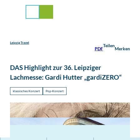
stadt Leipzig
Z
u
Suche
Menü
m
I
n
h
a
Leipzig Travel
Teilen
PDF
Merken
l
t
DAS Highlight zur 36. Leipziger
Lachmesse: Gardi Hutter „gardiZERO“
klassisches Konzert
Pop-Konzert