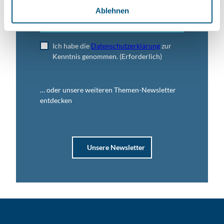
l
Ablehnen
Jetzt anmelden
Ich habe die
Datenschutzerklärung
zur
Kenntnis genommen.
(Erforderlich)
… oder unsere weiteren Themen-Newsletter
entdecken
Unsere Newsletter