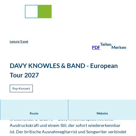
stadt Leipzig
Z
u
Suche
Menü
m
I
n
h
a
Leipzig Travel
Teilen
PDF
Merken
l
t
DAVY KNOWLES & BAND - European
Tour 2027
Pop-Konzert
Ob mit Akustikgitarre, Mandoline, Steelgitarre oder
Route
Website
kreischender E-Gitarre – Davy Knowles spielt mit einer
Ausdruckskraft und einem Stil, der sofort wiedererkennbar
ist. Der britische Ausnahmegitarrist und Songwriter verbindet