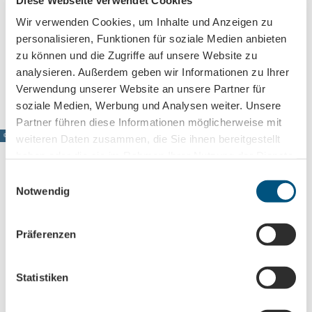
Straße der Jugend 14 B
04860
Torgau
Wir verwenden Cookies, um Inhalte und Anzeigen zu
Website
personalisieren, Funktionen für soziale Medien anbieten
zu können und die Zugriffe auf unsere Website zu
Anreise mit dem Auto
analysieren. Außerdem geben wir Informationen zu Ihrer
Anreise mit öffentlichen Verkehrsmitteln
Verwendung unserer Website an unsere Partner für
soziale Medien, Werbung und Analysen weiter. Unsere
Partner führen diese Informationen möglicherweise mit
© www.pkfotografie.com, Philipp Kirschner
weiteren Daten zusammen, die Sie ihnen bereitgestellt
haben oder die sie im Rahmen Ihrer Nutzung der Dienste
gesammelt haben.
E
Notwendig
i
Leipzig direkt ins Postfach
n
w
Jetzt unseren Newsletter abonnieren!
Präferenzen
i
l
l
Statistiken
Anmeldung für
i
B2B-Newsletter für Tourismuspartner
g