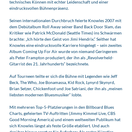
technisches Können mit echter Leidenschaft und einer
eindrucksvollen Bühnenpräsenz.
Seinen internationalen Durchbruch feierte Knowles 2007 mit
dem Debütalbum Roll Away seiner Band Back Door Slam, das
Kritiker wie Patrick McDonald (Seattle Times) ins Schwärmen
brachte: „Ich hörte den Geist von Jimi Hendrix.“ Seither hat
Knowles eine eindrucksvolle Karriere hingelegt – sein zweites
Album Coming Up For Air wurde von niemand Geringerem
als Peter Frampton produziert, der ihn als „Revolverheld-
Gitarrist des 21. Jahrhunderts“ bezeichnete.
Auf Tourneen teilte er sich die Bühne mit Legenden wie Jeff
Beck, The Who, Joe Bonamassa, Kid Rock, Lynyrd Skynyrd,
Brian Setzer, Chickenfoot und Joe Satriani, der ihn als „meinen
liebsten modernen Bluesmusiker“ lobte.
Mit mehreren Top-5-Platzierungen in den Billboard Blues
Charts, gefeierten TV-Auftritten (Jimmy Kimmel Live, CBS
Good Morning America) und einem weltweiten Publikum hat
sich Knowles längst als feste Größe etabliert. Und auch
darüber hinaus sorgt er für Aufsehen: Als erster Künstler