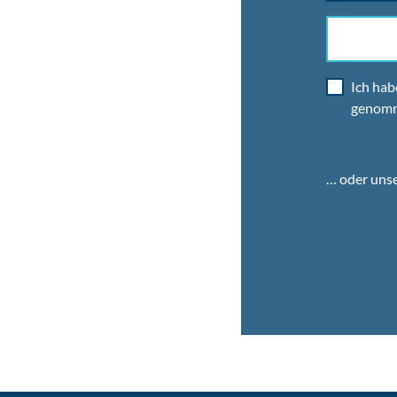
Ich hab
genom
… oder uns