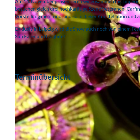
Am 14. November präsentieren wir zusammen mit Impericon
besuchen gleich drei hochkarätige Szene Veteranen: Carfin
Vorstellung mehr und sind so in dieser Konstellation und a
Exklusiv in Leipzig wird die Show auch noch von einem Festi
Sun Eater und Dogbite!
Terminübersicht