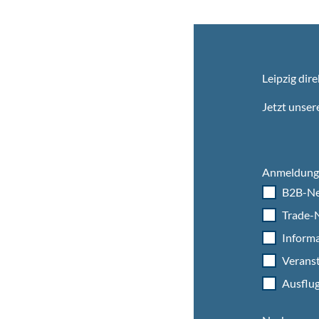
Leipzig dire
Jetzt unser
Anmeldung 
B2B-Ne
Trade-N
Informa
Veranst
Ausflug