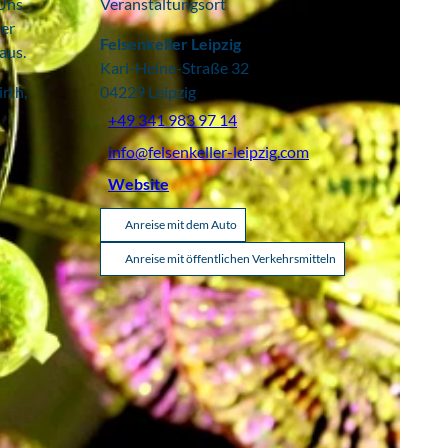
 Uns
Veranstaltungsort
ner
Felsenkeller Leipzig
aus.
Karl-Heine-Straße 32
irth,
04229
Leipzig
+49 341 983 97 14
info@felsenkeller-leipzig.com
Website
Anreise mit dem Auto
Anreise mit öffentlichen Verkehrsmitteln