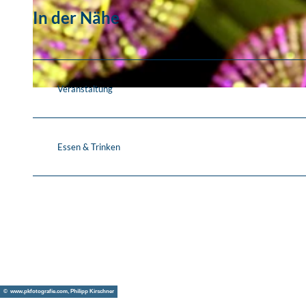
In der Nähe
© Felsenkeller Leipzig
Veranstaltung
© Matej Zieschwauck
Essen & Trinken
© www.pkfotografie.com, Philipp Kirschner