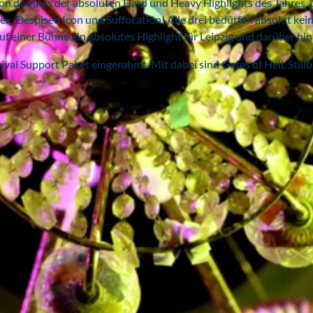
.de eines der absoluten Hard und Heavy Highlights des Jahres.
ex, Despised Icon und Suffocation! Alle drei bedürfen absolut kei
uf einer Bühne ein absolutes Highlight für Leipzig und darüber hin
val Support Paket eingerahmt. Mit dabei sind Gates of Hell, Stillb