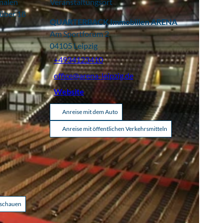
inalen
Veranstaltungsort
 über 18
QUARTERBACK Immobilien ARENA
Am Sportforum 2
04105
Leipzig
+4934123410
office@arena-leipzig.de
Website
Anreise mit dem Auto
Anreise mit öffentlichen Verkehrsmitteln
nschauen