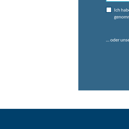
Ich hab
genom
… oder uns