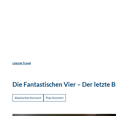
Jetzt
Z
Unterkunftsart
Erwachsene
Kinder
u
m
Entdecken
Erleben
Reisen
I
n
h
a
l
t
Leipzig Travel
Die Fantastischen Vier – Der letzte 
klassisches Konzert
Pop-Konzert