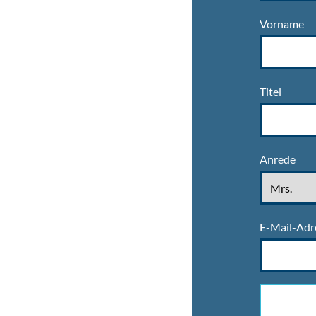
Vorname
Titel
Anrede
E-Mail-Adr