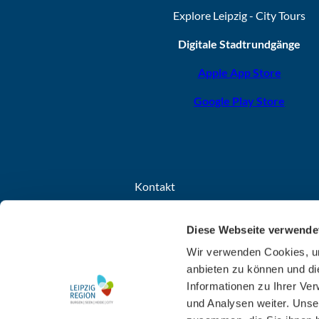
Explore Leipzig - City Tours
Digitale Stadtrundgänge
Apple App Store
Google Play Store
Kontakt
Leipzig Tourismus und Marketing GmbH
Diese Webseite verwende
Grimmaischer Steinweg 8
04103 Leipzig
Wir verwenden Cookies, um
anbieten zu können und di
+49 341 7104-260
Informationen zu Ihrer Ve
E-Mail schreiben
und Analysen weiter. Unse