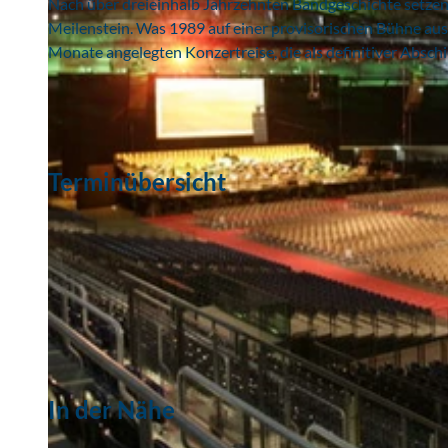
Nach über dreieinhalb Jahrzehnten Bandgeschichte setzen D
Meilenstein. Was 1989 auf einer provisorischen Bühne aus
Monate angelegten Konzertreise, die als definitiver Absch
Terminübersicht
In der Nähe