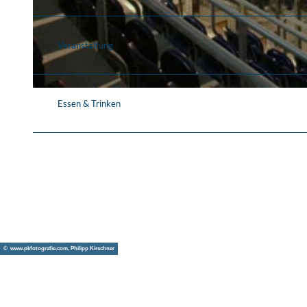
© QUARTERBACK Immobilien ARENA
Veranstaltung
© QUARTERBACK Immobilien ARENA
Essen & Trinken
© www.pkfotografie.com, Philipp Kirschner