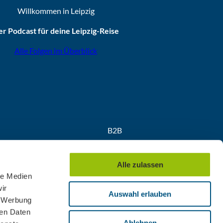
Willkommen in Leipzig
r Podcast für deine Leipzig-Reise
Alle Folgen im Überblick
B2B
Partner
Medien
Alle zulassen
Convention
le Medien
ir
Auswahl erlauben
, Werbung
ren Daten
Ablehnen