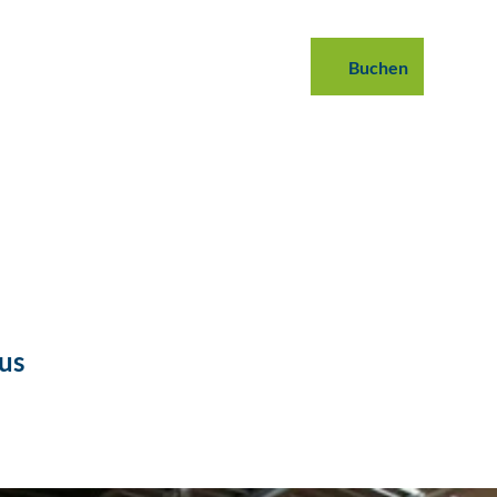
 buchen
B2B
Podcast
Blog
Buchen
Suche
Bus