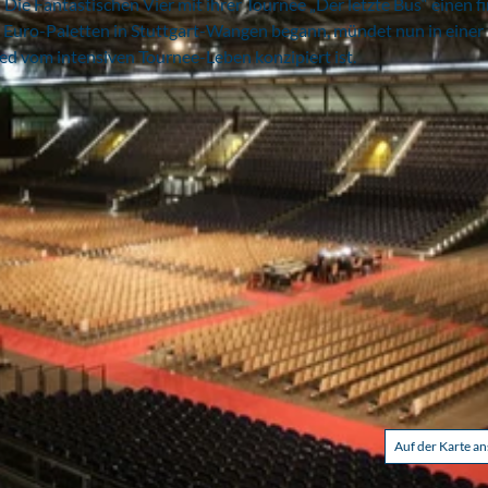
ie Fantastischen Vier mit ihrer Tournee „Der letzte Bus“ einen f
 Euro-Paletten in Stuttgart-Wangen begann, mündet nun in einer
ied vom intensiven Tournee-Leben konzipiert ist.
Auf der Karte a