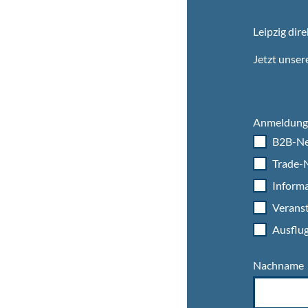
Leipzig dire
Jetzt unser
Anmeldung 
B2B-Ne
Trade-N
Informa
Veranst
Ausflug
Nachname