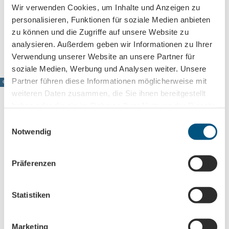
Wir verwenden Cookies, um Inhalte und Anzeigen zu
office@arena-leipzig.de
personalisieren, Funktionen für soziale Medien anbieten
Anreise mit dem Auto
zu können und die Zugriffe auf unsere Website zu
Anreise mit öffentlichen Verkehrsmitteln
analysieren. Außerdem geben wir Informationen zu Ihrer
Verwendung unserer Website an unsere Partner für
soziale Medien, Werbung und Analysen weiter. Unsere
Partner führen diese Informationen möglicherweise mit
© www.pkfotografie.com, Philipp Kirschner
weiteren Daten zusammen, die Sie ihnen bereitgestellt
haben oder die sie im Rahmen Ihrer Nutzung der Dienste
gesammelt haben.
E
Leipzig direkt ins Postfach
Notwendig
i
n
Jetzt unseren Newsletter abonnieren!
w
Präferenzen
i
l
Anmeldung für
l
Statistiken
B2B-Newsletter für Tourismuspartner
i
g
Trade-Newsletter (EN)
Marketing