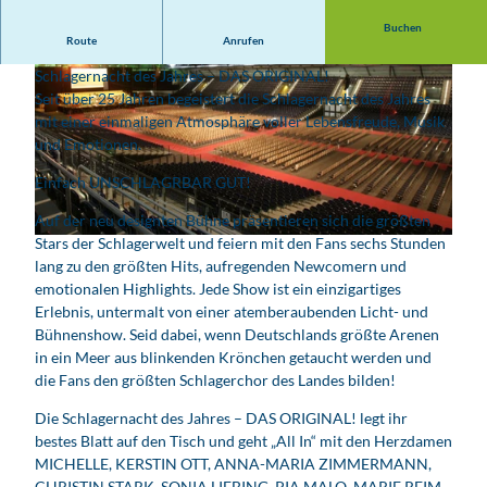
Buchen
Route
Anrufen
Erlebt DAS ultimative Event für Schlagerfans – die
Schlagernacht des Jahres – DAS ORIGINAL!
Seit über 25 Jahren begeistert die Schlagernacht des Jahres
mit einer einmaligen Atmosphäre voller Lebensfreude, Musik
und Emotionen.
Einfach UNSCHLAGRBAR GUT!
© Eventim
Auf der neu designten Bühne präsentieren sich die größten
Stars der Schlagerwelt und feiern mit den Fans sechs Stunden
© QUARTERBACK Immobilien ARENA
lang zu den größten Hits, aufregenden Newcomern und
emotionalen Highlights. Jede Show ist ein einzigartiges
Erlebnis, untermalt von einer atemberaubenden Licht- und
Bühnenshow. Seid dabei, wenn Deutschlands größte Arenen
in ein Meer aus blinkenden Krönchen getaucht werden und
die Fans den größten Schlagerchor des Landes bilden!
Die Schlagernacht des Jahres – DAS ORIGINAL! legt ihr
bestes Blatt auf den Tisch und geht „All In“ mit den Herzdamen
MICHELLE, KERSTIN OTT, ANNA-MARIA ZIMMERMANN,
CHRISTIN STARK, SONIA LIEBING, PIA MALO, MARIE REIM