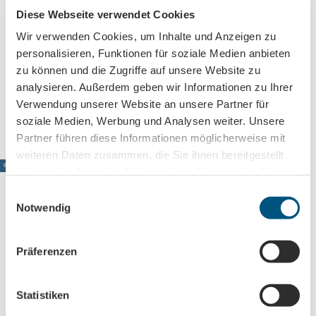
04860
Torgau
Diese Webseite verwendet Cookies
+ 49 3421 758 - 10 54
Wir verwenden Cookies, um Inhalte und Anzeigen zu
info@schloss-hartenfels.de
personalisieren, Funktionen für soziale Medien anbieten
Website
zu können und die Zugriffe auf unsere Website zu
analysieren. Außerdem geben wir Informationen zu Ihrer
Anreise mit dem Auto
Verwendung unserer Website an unsere Partner für
Anreise mit öffentlichen Verkehrsmitteln
soziale Medien, Werbung und Analysen weiter. Unsere
Partner führen diese Informationen möglicherweise mit
weiteren Daten zusammen, die Sie ihnen bereitgestellt
© www.pkfotografie.com, Philipp Kirschner
haben oder die sie im Rahmen Ihrer Nutzung der Dienste
gesammelt haben.
E
Notwendig
i
n
Leipzig direkt ins Postfach
w
Präferenzen
Jetzt unseren Newsletter abonnieren!
i
l
l
Statistiken
i