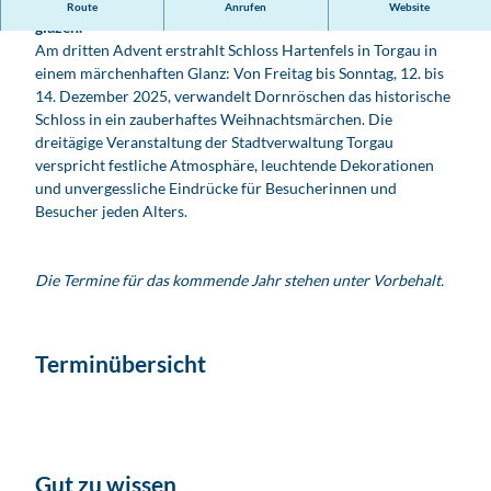
Dornröschens Schlossweihnacht lässt die Festung Hartenfels
Route
Anrufen
Website
gläzen.
Am dritten Advent erstrahlt Schloss Hartenfels in Torgau in
einem märchenhaften Glanz: Von Freitag bis Sonntag, 12. bis
14. Dezember 2025, verwandelt Dornröschen das historische
Schloss in ein zauberhaftes Weihnachtsmärchen. Die
dreitägige Veranstaltung der Stadtverwaltung Torgau
verspricht festliche Atmosphäre, leuchtende Dekorationen
und unvergessliche Eindrücke für Besucherinnen und
Besucher jeden Alters.
Die Termine für das kommende Jahr stehen unter Vorbehalt.
Terminübersicht
Gut zu wissen