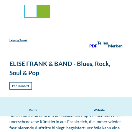
stadt Leipzig
Z
u
Suche
Menü
m
I
n
h
a
Leipzig Travel
Teilen
PDF
Merken
l
t
ELISE FRANK & BAND - Blues, Rock,
Soul & Pop
Pop-Konzert
Élise Frank's Musik, so berührend und emotional, vereint
Route
Website
Blues, Rock und Soul mit ansteckenden Pop-Elementen. Diese
unerschrockene Künstlerin aus Frankreich, die immer wieder
faszinierende Auftritte hinlegt, begeistert uns: Wie kann eine