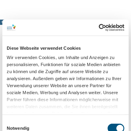
© www.pkfotografie.com, Philipp Kirschner
Diese Webseite verwendet Cookies
Leipzig direkt ins Postfach
Wir verwenden Cookies, um Inhalte und Anzeigen zu
Jetzt unseren Newsletter abonnieren!
personalisieren, Funktionen für soziale Medien anbieten
zu können und die Zugriffe auf unsere Website zu
analysieren. Außerdem geben wir Informationen zu Ihrer
Verwendung unserer Website an unsere Partner für
Anmeldung für
soziale Medien, Werbung und Analysen weiter. Unsere
B2B-Newsletter für Tourismuspartner
Partner führen diese Informationen möglicherweise mit
Trade-Newsletter (EN)
weiteren Daten zusammen, die Sie ihnen bereitgestellt
Informationen für Reiseveranstalter
haben oder die sie im Rahmen Ihrer Nutzung der Dienste
Veranstaltungstipps für die Region Leipzig
gesammelt haben.
E
Ausflugstipps für Leipzig & Region
Notwendig
i