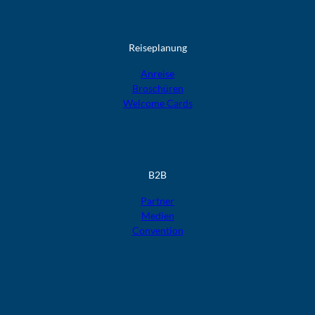
Reiseplanung
Anreise
Broschüren
Welcome Cards​​​​​​​
B2B
Partner
Medien
Convention
F
F
F
F
F
o
o
o
o
o
l
l
l
l
l