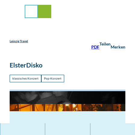
stadt Leipzig
Z
u
Suche
Menü
m
I
n
h
a
Leipzig Travel
Teilen
PDF
Merken
l
t
ElsterDisko
klassisches Konzert
Pop-Konzert