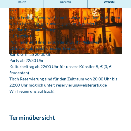
Route
Anrufen
Website
ElsterDisko am Freitag!
* * *
Jeden Freitag Abend wird zum Elstertanz geladen! Außerdem
wird „elsterartig“ getrunken, gegessen & gefeiert!
>>> Tanzbares am Freitag:
(1) Tanzdiele:
Pop, Indie, All Time Favourites & Guilty Pleasures
© Elsterartig
(2) Elsterklub: Elektronischer Freitag
Bar & Grill ab 20:00 Uhr
© E.S-Photographie
Party ab 22:30 Uhr
Kulturbeitrag ab 22:00 Uhr für unsere Künstler 5,-€ (3,-€
Studenten)
Tisch Reservierung sind für den Zeitraum von 20:00 Uhr bis
22:00 Uhr möglich unter: reservierung@elsterartig.de
Wir freuen uns auf Euch!
Terminübersicht