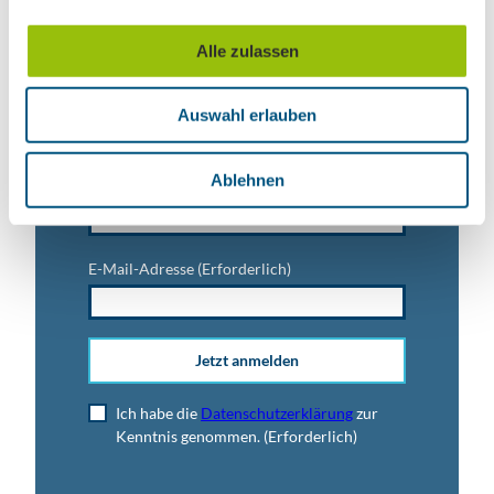
a
Vorname
u
Alle zulassen
s
w
Titel
Auswahl erlauben
a
h
l
Ablehnen
Anrede
E-Mail-Adresse
(Erforderlich)
Jetzt anmelden
Ich habe die
Datenschutzerklärung
zur
Kenntnis genommen.
(Erforderlich)