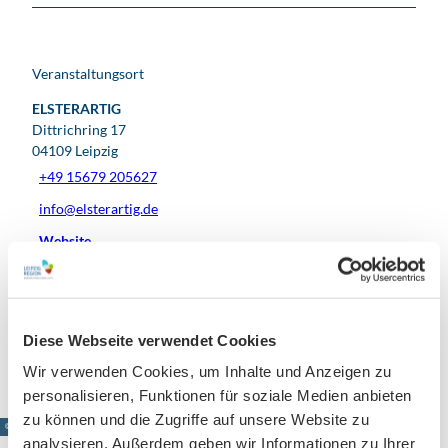
Veranstaltungsort
ELSTERARTIG
Dittrichring 17
04109
Leipzig
+49 15679 205627
info@elsterartig.de
Website
Facebook
Instagram
Anreise mit dem Auto
Diese Webseite verwendet Cookies
Anreise mit öffentlichen Verkehrsmitteln
Wir verwenden Cookies, um Inhalte und Anzeigen zu
personalisieren, Funktionen für soziale Medien anbieten
zu können und die Zugriffe auf unsere Website zu
© www.pkfotografie.com, Philipp Kirschner
analysieren. Außerdem geben wir Informationen zu Ihrer