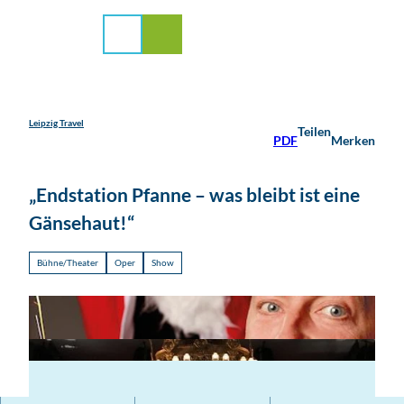
stadt Leipzig
Z
u
Suche
Menü
m
I
n
h
a
Leipzig Travel
Teilen
PDF
Merken
l
t
„Endstation Pfanne – was bleibt ist eine
Gänsehaut!“
Bühne/Theater
Oper
Show