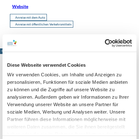
Website
Anreise mit dem Auto
Anreise mit öffentlichen Verkehrsmitteln
© www.pkfotografie.com, Philipp Kirschner
Diese Webseite verwendet Cookies
Wir verwenden Cookies, um Inhalte und Anzeigen zu
Leipzig direkt ins Postfach
personalisieren, Funktionen für soziale Medien anbieten
zu können und die Zugriffe auf unsere Website zu
Jetzt unseren Newsletter abonnieren!
analysieren. Außerdem geben wir Informationen zu Ihrer
Verwendung unserer Website an unsere Partner für
soziale Medien, Werbung und Analysen weiter. Unsere
Anmeldung für
Partner führen diese Informationen möglicherweise mit
weiteren Daten zusammen, die Sie ihnen bereitgestellt
B2B-Newsletter für Tourismuspartner
haben oder die sie im Rahmen Ihrer Nutzung der Dienste
Trade-Newsletter (EN)