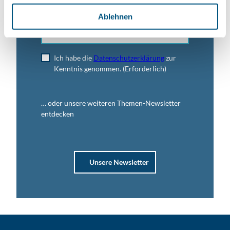
l
Ablehnen
Jetzt anmelden
Ich habe die
Datenschutzerklärung
zur
Kenntnis genommen.
(Erforderlich)
… oder unsere weiteren Themen-Newsletter
entdecken
Unsere Newsletter