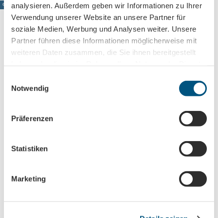
analysieren. Außerdem geben wir Informationen zu Ihrer
© www.pkfotografie.com, Philipp Kirschner
Verwendung unserer Website an unsere Partner für
soziale Medien, Werbung und Analysen weiter. Unsere
Partner führen diese Informationen möglicherweise mit
Leipzig direkt ins Postfach
weiteren Daten zusammen, die Sie ihnen bereitgestellt
haben oder die sie im Rahmen Ihrer Nutzung der Dienste
Jetzt unseren Newsletter abonnieren!
gesammelt haben.
E
Notwendig
i
n
Anmeldung für
w
Präferenzen
B2B-Newsletter für Tourismuspartner
i
l
Trade-Newsletter (EN)
l
Statistiken
Informationen für Reiseveranstalter
i
Veranstaltungstipps für die Region Leipzig
g
Marketing
Ausflugstipps für Leipzig & Region
u
n
Nachname
g