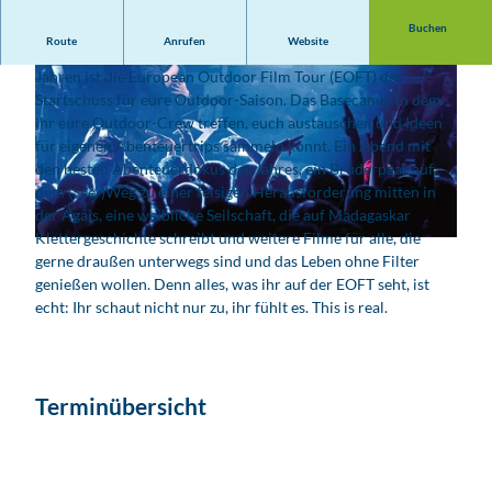
Buchen
Route
Anrufen
Website
Outdoor- und Abenteuerfilme gemeinsam erleben: Seit 25
Jahren ist die European Outdoor Film Tour (EOFT) der
Startschuss für eure Outdoor-Saison. Das Basecamp, in dem
ihr eure Outdoor-Crew treffen, euch austauschen und Ideen
für eigenen Abenteuertrips sammeln könnt. Ein Abend mit
den besten Abenteuerdokus des Jahres, ein Brüderpaar auf
dem (See-)Weg zu einer felsigen Herausforderung mitten in
© EOFT 2026 – Foto: ChristophJohann
der Ägäis, eine weibliche Seilschaft, die auf Madagaskar
Klettergeschichte schreibt und weitere Filme für alle, die
© Prinz
gerne draußen unterwegs sind und das Leben ohne Filter
genießen wollen. Denn alles, was ihr auf der EOFT seht, ist
echt: Ihr schaut nicht nur zu, ihr fühlt es. This is real.
Terminübersicht