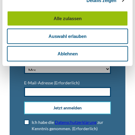
Details zeigen
s
a
Vorname
u
Alle zulassen
s
w
Auswahl erlauben
a
Titel
h
l
Ablehnen
Anrede
E-Mail-Adresse
(Erforderlich)
Jetzt anmelden
Ich habe die
Datenschutzerklärung
zur
Kenntnis genommen.
(Erforderlich)