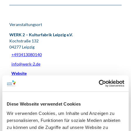
Veranstaltungsort
WERK 2 – Kulturfabrik Leipzig e.V.
Kochstraße 132
04277
Leipzig
+493413080140
info@werk-2.de
Website
Instagram
Youtube
Tiktok
Anreise mit dem Auto
Diese Webseite verwendet Cookies
Anreise mit öffentlichen Verkehrsmitteln
Wir verwenden Cookies, um Inhalte und Anzeigen zu
personalisieren, Funktionen für soziale Medien anbieten
zu können und die Zugriffe auf unsere Website zu