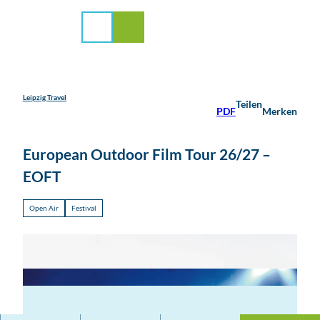
stadt Leipzig
Z
u
Suche
Menü
m
I
n
h
a
Leipzig Travel
Teilen
PDF
Merken
l
t
European Outdoor Film Tour 26/27 –
EOFT
Open Air
Festival