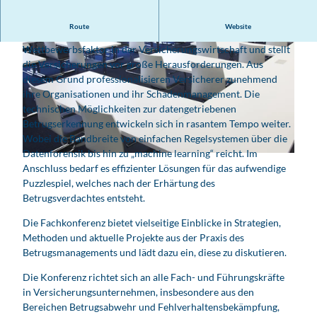
Route
Website
Betrugsabwehr ist heute ein entscheidender
Wettbewerbsfaktor in der Versicherungswirtschaft und stellt
die Versicherungen vor große Herausforderungen. Aus
diesem Grund professionalisieren Versicherer zunehmend
ihre Organisationen und ihr Schadenmanagement. Die
technischen Möglichkeiten zur datengetriebenen
Betrugserkennung entwickeln sich in rasantem Tempo weiter.
© shulz, GettyImages-1364067992
Wobei die Bandbreite von einfachen Regelsystemen über die
Datenforensik bis hin zu „machine learning“ reicht. Im
© Andreas Fischer
Anschluss bedarf es effizienter Lösungen für das aufwendige
Puzzlespiel, welches nach der Erhärtung des
Betrugsverdachtes entsteht.
Die Fachkonferenz bietet vielseitige Einblicke in Strategien,
Methoden und aktuelle Projekte aus der Praxis des
Betrugsmanagements und lädt dazu ein, diese zu diskutieren.
Die Konferenz richtet sich an alle Fach- und Führungskräfte
in Versicherungsunternehmen, insbesondere aus den
Bereichen Betrugsabwehr und Fehlverhaltensbekämpfung,