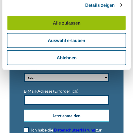
Nachname
Details zeigen
s
a
u
Alle zulassen
Vorname
s
w
Auswahl erlauben
a
Titel
h
l
Ablehnen
Anrede
E-Mail-Adresse
(Erforderlich)
Jetzt anmelden
Ich habe die
Datenschutzerklärung
zur