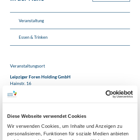
Veranstaltung
Essen & Trinken
Veranstaltungsort
Leipziger Foren Holding GmbH
Hainstr. 16
04109
Leipzig
kontakt@lfgruppe.de
Website
Diese Webseite verwendet Cookies
Anreise mit dem Auto
Wir verwenden Cookies, um Inhalte und Anzeigen zu
Anreise mit öffentlichen Verkehrsmitteln
personalisieren, Funktionen für soziale Medien anbieten