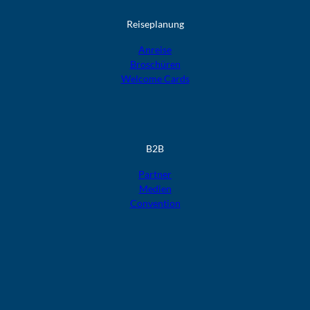
Reiseplanung
Anreise
Broschüren
Welcome Cards​​​​​​​
B2B
Partner
Medien
Convention
F
F
F
F
F
o
o
o
o
o
l
l
l
l
l
g
g
g
g
g