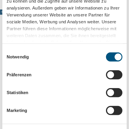
zu können und die Zugriffe auf unsere Website zu
analysieren. Außerdem geben wir Informationen zu Ihrer
© www.pkfotografie.com, Philipp Kirschner
Verwendung unserer Website an unsere Partner für
soziale Medien, Werbung und Analysen weiter. Unsere
Partner führen diese Informationen möglicherweise mit
weiteren Daten zusammen, die Sie ihnen bereitgestellt
Leipzig direkt ins Postfach
haben oder die sie im Rahmen Ihrer Nutzung der Dienste
gesammelt haben.
Jetzt unseren Newsletter abonnieren!
E
Notwendig
i
n
w
Präferenzen
Anmeldung für
i
B2B-Newsletter für Tourismuspartner
l
Trade-Newsletter (EN)
l
Statistiken
Informationen für Reiseveranstalter
i
g
Veranstaltungstipps für die Region Leipzig
Marketing
u
Ausflugstipps für Leipzig & Region
n
g