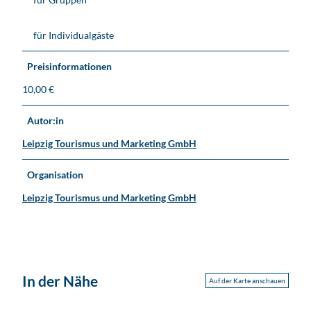
r
e
für Individualgäste
n
t
i
Preisinformationen
u
10,00 €
s
k
Autor:in
i
r
Leipzig Tourismus und Marketing GmbH
c
h
Organisation
e
M
Leipzig Tourismus und Marketing GmbH
a
r
k
r
a
In der Nähe
Auf der Karte anschauen
n
s