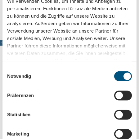
Wir verwenden Cookies, um Inhalte und Anzeigen zu
+49 34205 83244
personalisieren, Funktionen für soziale Medien anbieten
Website
zu können und die Zugriffe auf unsere Website zu
analysieren. Außerdem geben wir Informationen zu Ihrer
Verwendung unserer Website an unsere Partner für
soziale Medien, Werbung und Analysen weiter. Unsere
© www.pkfotografie.com, Philipp Kirschner
Partner führen diese Informationen möglicherweise mit
weiteren Daten zusammen, die Sie ihnen bereitgestellt
haben oder die sie im Rahmen Ihrer Nutzung der Dienste
gesammelt haben.
E
Leipzig direkt ins Postfach
Notwendig
i
Jetzt unseren Newsletter abonnieren!
n
w
Präferenzen
i
l
Anmeldung für
l
Statistiken
B2B-Newsletter für Tourismuspartner
i
Trade-Newsletter (EN)
g
Marketing
Informationen für Reiseveranstalter
u