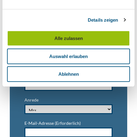
n
Veranstaltungstipps für die Region Leipzig
g
Ausflugstipps für Leipzig & Region
Details zeigen
s
a
Nachname
u
Alle zulassen
s
w
Vorname
Auswahl erlauben
a
h
l
Ablehnen
Titel
Anrede
E-Mail-Adresse
(Erforderlich)