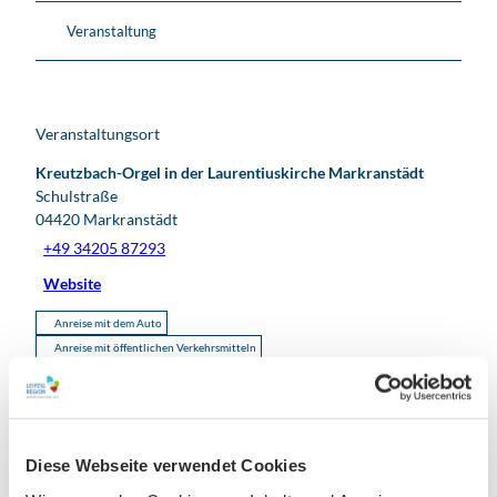
t
ä
Veranstaltung
d
t
Veranstaltungsort
Kreutzbach-Orgel in der Laurentiuskirche Markranstädt
Schulstraße
04420
Markranstädt
+49 34205 87293
Website
Anreise mit dem Auto
Anreise mit öffentlichen Verkehrsmitteln
Veranstalter
St. Laurentiuskirche Markranstädt
Markt
Diese Webseite verwendet Cookies
04420
Markranstädt