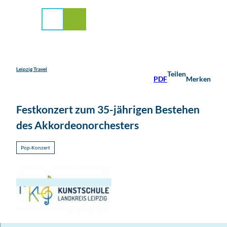
stadt Leipzig
Z
u
Suche
Menü
m
I
n
h
a
Leipzig Travel
Teilen
PDF
Merken
l
t
Festkonzert zum 35-jährigen Bestehen
des Akkordeonorchesters
Pop-Konzert