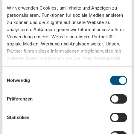
Trade-Newsletter (EN)
Wir verwenden Cookies, um Inhalte und Anzeigen zu
Informationen für Reiseveranstalter
personalisieren, Funktionen für soziale Medien anbieten
Veranstaltungstipps für die Region Leipzig
zu können und die Zugriffe auf unsere Website zu
Ausflugstipps für Leipzig & Region
analysieren. Außerdem geben wir Informationen zu Ihrer
Verwendung unserer Website an unsere Partner für
Nachname
soziale Medien, Werbung und Analysen weiter. Unsere
Partner führen diese Informationen möglicherweise mit
weiteren Daten zusammen, die Sie ihnen bereitgestellt
haben oder die sie im Rahmen Ihrer Nutzung der Dienste
Vorname
gesammelt haben.
E
Notwendig
i
Titel
n
w
Präferenzen
i
l
Anrede
l
Statistiken
i
g