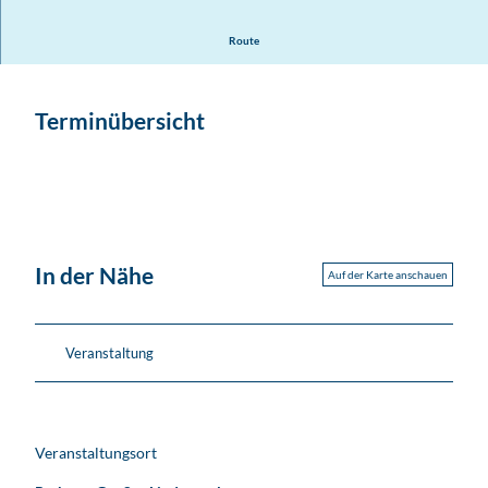
Musik- und Kunstschule Landkreis Leipzig
Route
Terminübersicht
In der Nähe
Auf der Karte anschauen
Veranstaltung
Veranstaltungsort